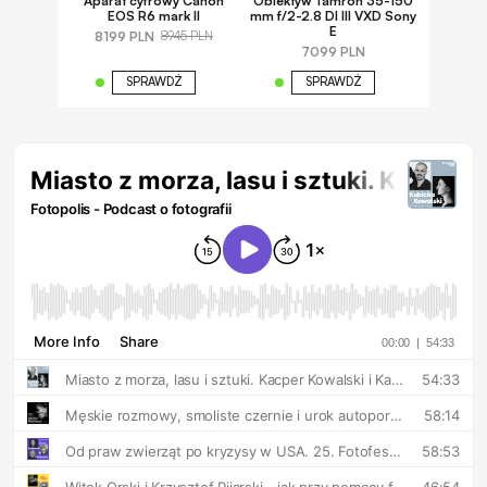
Aparat cyfrowy Canon
Obiektyw Tamron 35-150
EOS R6 mark II
mm f/2-2.8 DI III VXD Sony
E
8199 PLN
8945 PLN
7099 PLN
SPRAWDŹ
SPRAWDŹ