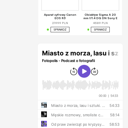
Aparat cyfrowy Canon
Obiektyw Sigma A 20
EOS R3
mm f/1.4 DG DN Sony E
21999 PLN
4589 PLN
SPRAWDŹ
SPRAWDŹ