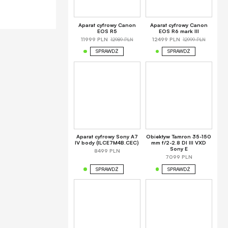
Aparat cyfrowy Canon
Aparat cyfrowy Canon
EOS R5
EOS R6 mark III
12989 PLN
12999 PLN
11999 PLN
12499 PLN
SPRAWDŹ
SPRAWDŹ
Aparat cyfrowy Sony A7
Obiektyw Tamron 35-150
IV body (ILCE7M4B.CEC)
mm f/2-2.8 DI III VXD
Sony E
8499 PLN
7099 PLN
SPRAWDŹ
SPRAWDŹ