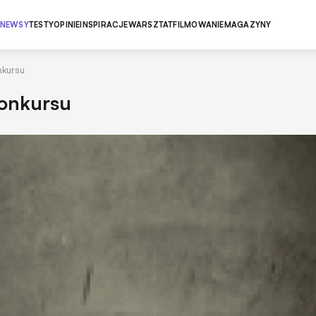
NEWSY
TESTY
OPINIE
INSPIRACJE
WARSZTAT
FILMOWANIE
MAGAZYNY
nkursu
konkursu