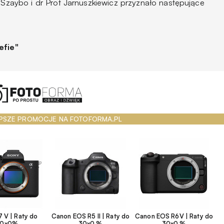
w Szaybo i dr Prot Jarnuszkiewicz przyznało następujące
efie"
PSZE PROMOCJE NA FOTOFORMA.PL
 V | Raty do
Canon EOS R5 II | Raty do
Canon EOS R6V | Raty do
30x0%
30x0 %
30x0 %