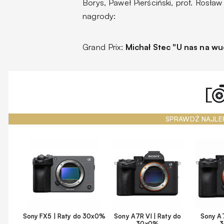
Borys, Paweł Pierściński, prof. Rosła
nagrody:
Grand Prix:
Michał Stec "U nas na wu
SPRAWDŹ NAJLE
Sony FX5 | Raty do 30x0%
Sony A7R VI | Raty do
Sony A7
30x0%