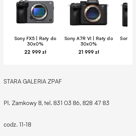
Sony FX5 | Raty do
Sony A7R VI | Raty do
Sony A
30x0%
30x0%
22 999 zł
21 999 zł
1
STARA GALERIA ZPAF
Pl. Zamkowy 8, tel. 831 03 86, 828 47 83
codz. 11-18