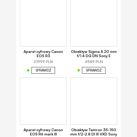
Aparat cyfrowy Canon
Obiektyw Sigma A 20 mm
EOS R3
f/1.4 DG DN Sony E
21999 PLN
4589 PLN
SPRAWDŹ
SPRAWDŹ
Aparat cyfrowy Canon
Obiektyw Tamron 35-150
EOS R6 mark III
mm f/2-2.8 DI III VXD Sony