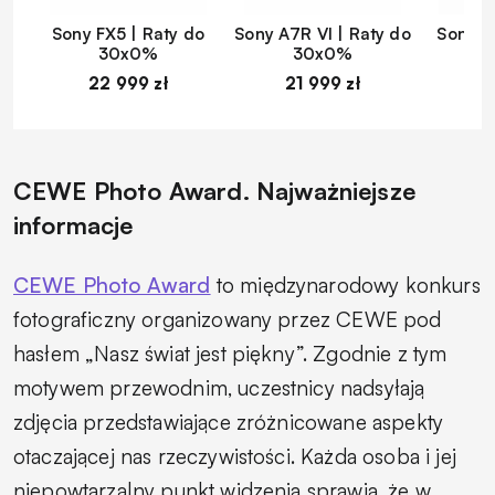
Sony FX5 | Raty do
Sony A7R VI | Raty do
Sony A
30x0%
30x0%
22 999 zł
21 999 zł
1
CEWE Photo Award. Najważniejsze
informacje
CEWE Photo Award
to międzynarodowy konkurs
fotograficzny organizowany przez CEWE pod
hasłem „Nasz świat jest piękny”. Zgodnie z tym
motywem przewodnim, uczestnicy nadsyłają
zdjęcia przedstawiające zróżnicowane aspekty
otaczającej nas rzeczywistości. Każda osoba i jej
niepowtarzalny punkt widzenia sprawia, że w