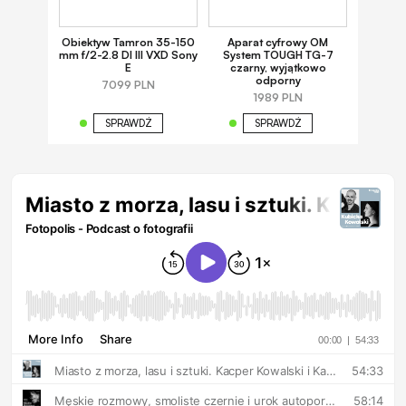
Obiektyw Tamron 35-150
Aparat cyfrowy OM
mm f/2-2.8 DI III VXD Sony
System TOUGH TG-7
E
czarny, wyjątkowo
odporny
7099 PLN
1989 PLN
SPRAWDŹ
SPRAWDŹ