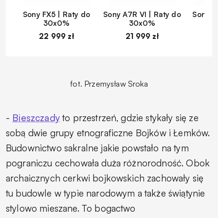
Sony FX5 | Raty do
Sony A7R VI | Raty do
Sony A
30x0%
30x0%
22 999 zł
21 999 zł
1
fot. Przemysław Sroka
-
Bieszczady
to przestrzeń, gdzie stykały się ze
sobą dwie grupy etnograficzne Bojków i Łemków.
Budownictwo sakralne jakie powstało na tym
pograniczu cechowała duża różnorodność. Obok
archaicznych cerkwi bojkowskich zachowały się
tu budowle w typie narodowym a także świątynie
stylowo mieszane. To bogactwo