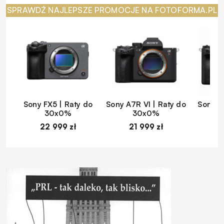
SPRAWDŹ NAJLEPSZE PROMOCJE NA FOTOFORMA.PL
Sony FX5 | Raty do
Sony A7R VI | Raty do
Sony A
30x0%
30x0%
22 999 zł
21 999 zł
1