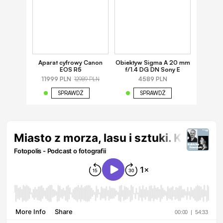
Aparat cyfrowy Canon
Obiektyw Sigma A 20 mm
EOS R5
f/1.4 DG DN Sony E
11999 PLN
4589 PLN
12989 PLN
SPRAWDŹ
SPRAWDŹ