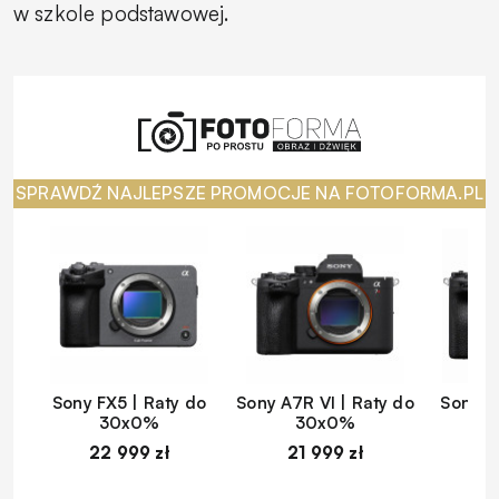
w szkole podstawowej.
SPRAWDŹ NAJLEPSZE PROMOCJE NA FOTOFORMA.PL
Sony FX5 | Raty do
Sony A7R VI | Raty do
Sony A
30x0%
30x0%
22 999 zł
21 999 zł
1