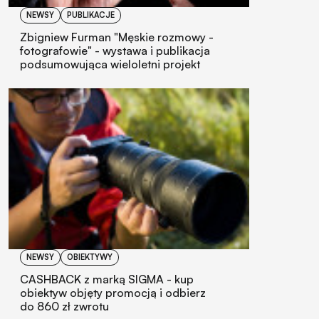
NEWSY
PUBLIKACJE
Zbigniew Furman "Męskie rozmowy -
fotografowie" - wystawa i publikacja
podsumowująca wieloletni projekt
NEWSY
OBIEKTYWY
CASHBACK z marką SIGMA - kup
obiektyw objęty promocją i odbierz
do 860 zł zwrotu