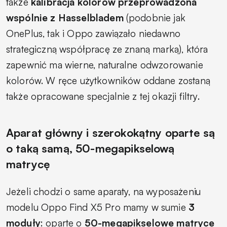
także
kalibracja kolorów przeprowadzona
wspólnie z Hasselbladem
(podobnie jak
OnePlus, tak i Oppo zawiązało niedawno
strategiczną współpracę ze znaną marką), która
zapewnić ma wierne, naturalne odwzorowanie
kolorów. W ręce użytkowników oddane zostaną
także opracowane specjalnie z tej okazji filtry.
Aparat główny i szerokokątny oparte są
o taką samą, 50-megapikselową
matrycę
Jeżeli chodzi o same aparaty, na wyposażeniu
modelu Oppo Find X5 Pro mamy w sumie
3
moduły
: oparte o
50-megapikselowe matryce