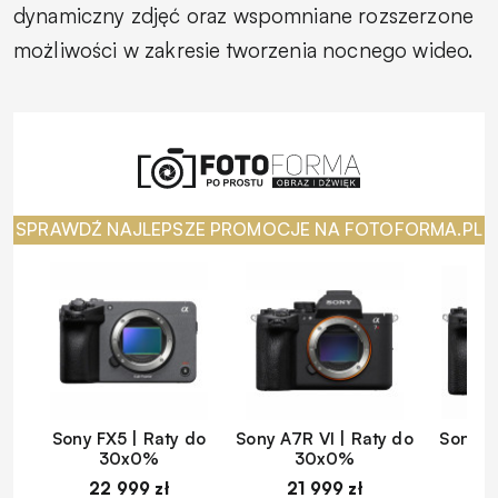
dynamiczny zdjęć oraz wspomniane rozszerzone
możliwości w zakresie tworzenia nocnego wideo.
SPRAWDŹ NAJLEPSZE PROMOCJE NA FOTOFORMA.PL
Sony FX5 | Raty do
Sony A7R VI | Raty do
Sony A
30x0%
30x0%
22 999 zł
21 999 zł
1