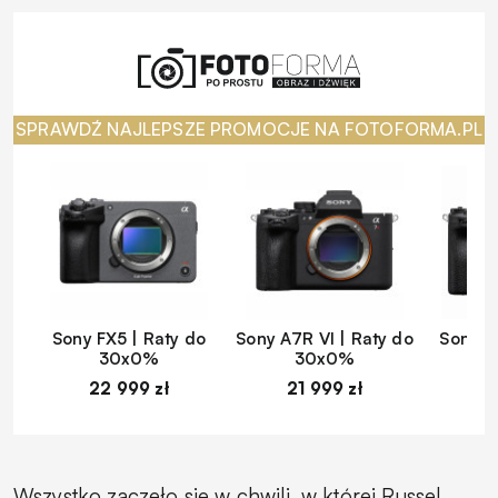
SPRAWDŹ NAJLEPSZE PROMOCJE NA FOTOFORMA.PL
Sony FX5 | Raty do
Sony A7R VI | Raty do
Sony A
30x0%
30x0%
22 999 zł
21 999 zł
1
Wszystko zaczęło się w chwili, w której Russel