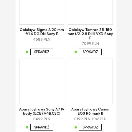
Obiektyw Sigma A 20 mm
Obiektyw Tamron 35-150
f/1.4 DG DN Sony E
mm f/2-2.8 DI III VXD Sony
E
4589 PLN
7099 PLN
SPRAWDŹ
SPRAWDŹ
Aparat cyfrowy Sony A7 IV
Aparat cyfrowy Canon
body (ILCE7M4B.CEC)
EOS R6 mark II
8499 PLN
8199 PLN
8945 PLN
SPRAWDŹ
SPRAWDŹ