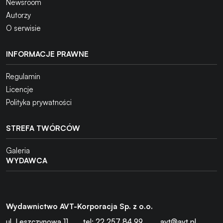
Newsroom
Autorzy
O serwisie
INFORMACJE PRAWNE
Regulamin
Licencje
Polityka prywatności
STREFA TWÓRCÓW
Galeria
WYDAWCA
Wydawnictwo AVT-Korporacja Sp. z o.o.
ul. Leszczynowa 11
tel: 22 257 84 99
avt@avt.pl