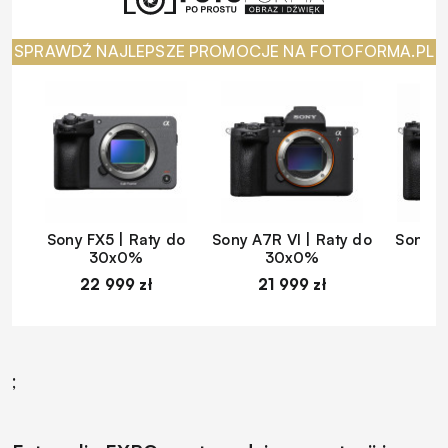
SPRAWDŹ NAJLEPSZE PROMOCJE NA FOTOFORMA.PL
Sony FX5 | Raty do
Sony A7R VI | Raty do
Sony A
30x0%
30x0%
22 999 zł
21 999 zł
1
;