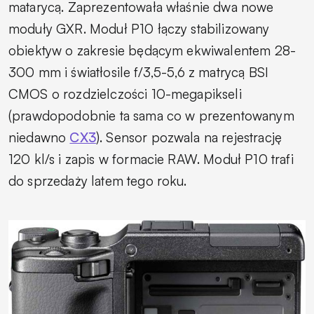
matarycą. Zaprezentowała właśnie dwa nowe
moduły GXR. Moduł P10 łączy stabilizowany
obiektyw o zakresie będącym ekwiwalentem 28-
300 mm i światłosile f/3,5-5,6 z matrycą BSI
CMOS o rozdzielczości 10-megapikseli
(prawdopodobnie ta sama co w prezentowanym
niedawno
CX3
). Sensor pozwala na rejestrację
120 kl/s i zapis w formacie RAW. Moduł P10 trafi
do sprzedaży latem tego roku.