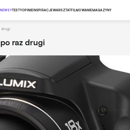
NEWSY
TESTY
OPINIE
INSPIRACJE
WARSZTAT
FILMOWANIE
MAGAZYNY
 drugi
po raz drugi