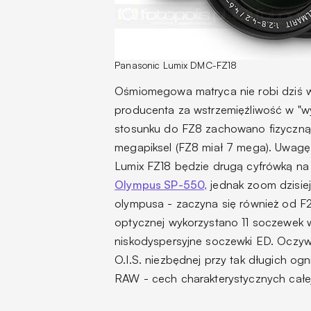
Panasonic Lumix DMC-FZ18
Ośmiomegowa matryca nie robi dziś w
producenta za wstrzemięźliwość w "wy
stosunku do FZ8 zachowano fizyczną w
megapiksel (FZ8 miał 7 mega). Uwagę
Lumix FZ18 będzie drugą cyfrówką na 
Olympus SP-550,
jednak zoom dzisiej
olympusa - zaczyna się również od F2.
optycznej wykorzystano 11 soczewek 
niskodyspersyjne soczewki ED. Oczywi
O.I.S. niezbędnej przy tak długich og
RAW - cech charakterystycznych całej l