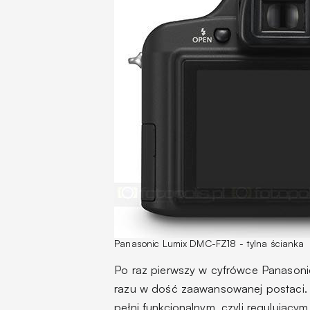
Panasonic Lumix DMC-FZ18 - tylna ścianka
Po raz pierwszy w cyfrówce Panasonic
razu w dość zaawansowanej postaci.
pełni funkcjonalnym, czyli regulującym