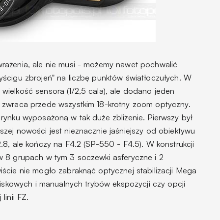
rażenia, ale nie musi - możemy nawet pochwalić
ścigu zbrojeń" na liczbę punktów światłoczułych. W
ielkość sensora (1/2,5 cala), ale dodano jeden
 zwraca przede wszystkim 18-krotny zoom optyczny.
rynku wyposażoną w tak duże zbliżenie. Pierwszy był
szej nowości jest nieznacznie jaśniejszy od obiektywu
8, ale kończy na F4.2 (SP-550 - F4.5). W konstrukcji
w 8 grupach w tym 3 soczewki asferyczne i 2
ście nie mogło zabraknąć optycznej stabilizacji Mega
niskowych i manualnych trybów ekspozycji czy opcji
inii FZ.