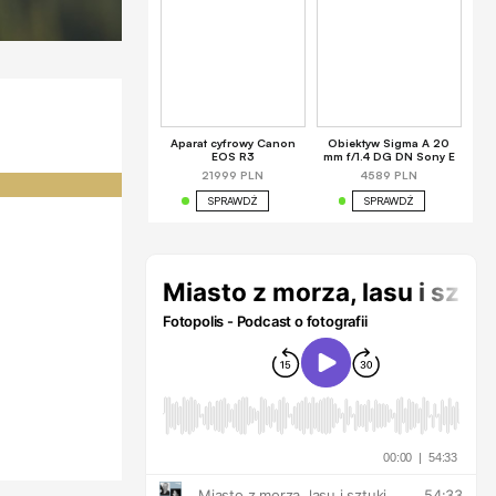
Aparat cyfrowy Canon
Obiektyw Sigma A 20
EOS R3
mm f/1.4 DG DN Sony E
21999 PLN
4589 PLN
SPRAWDŹ
SPRAWDŹ