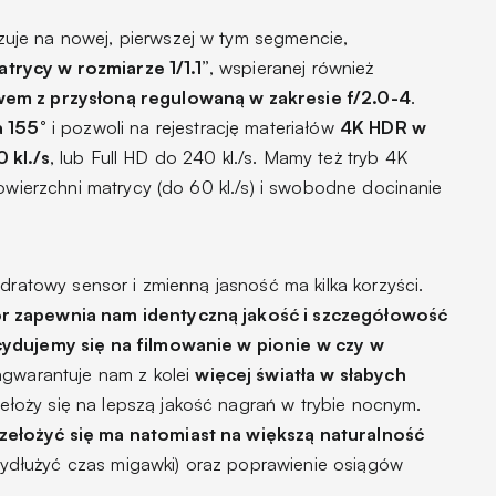
je na nowej, pierwszej w tym segmencie,
rycy w rozmiarze 1/1.1”
, wspieranej również
em z przysłoną regulowaną w zakresie f/2.0-4
.
a 155°
i pozwoli na rejestrację materiałów
4K HDR w
 kl./s
, lub Full HD do 240 kl./s. Mamy też tryb 4K
powierzchni matrycy (do 60 kl./s) i swobodne docinanie
adratowy sensor i zmienną jasność ma kilka korzyści.
 zapewnia nam identyczną jakość i szczegółowość
cydujemy się na filmowanie w pionie w czy w
zagwarantuje nam z kolei
więcej światła w słabych
zełoży się na lepszą jakość nagrań w trybie nocnym.
zełożyć się ma natomiast na większą naturalność
ydłużyć czas migawki) oraz poprawienie osiągów