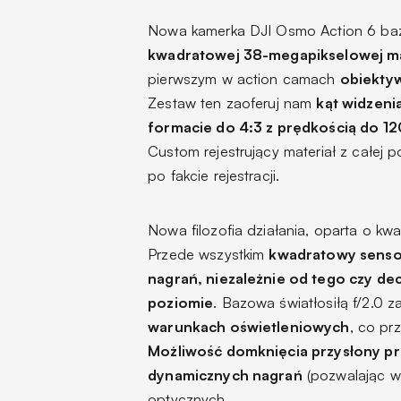
Nowa kamerka DJI Osmo Action 6 bazu
kwadratowej 38-megapikselowej mat
pierwszym w action camach
obiektyw
Zestaw ten zaoferuj nam
kąt widzeni
formacie do 4:3 z prędkością do 120
Custom rejestrujący materiał z całej 
po fakcie rejestracji.
Nowa filozofia działania, oparta o kw
Przede wszystkim
kwadratowy sensor
nagrań, niezależnie od tego czy de
poziomie
. Bazowa światłosiłą f/2.0 
warunkach oświetleniowych
, co pr
Możliwość domknięcia przysłony pr
dynamicznych nagrań
(pozwalając w
optycznych.