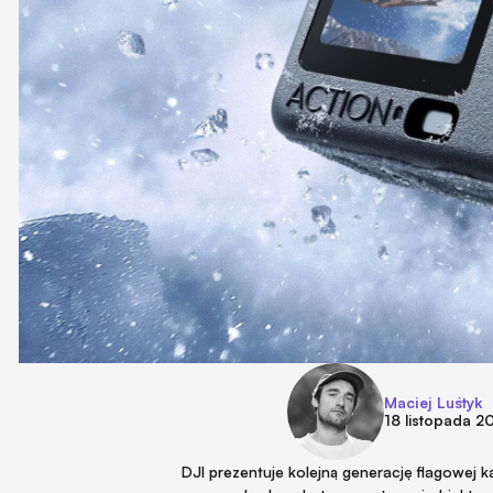
Maciej Luśtyk
18 listopada 2
DJI prezentuje kolejną generację flagowej 