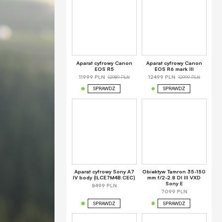
Aparat cyfrowy Canon
Aparat cyfrowy Canon
EOS R5
EOS R6 mark III
12989 PLN
12999 PLN
11999 PLN
12499 PLN
SPRAWDŹ
SPRAWDŹ
Aparat cyfrowy Sony A7
Obiektyw Tamron 35-150
IV body (ILCE7M4B.CEC)
mm f/2-2.8 DI III VXD
Sony E
8499 PLN
7099 PLN
SPRAWDŹ
SPRAWDŹ