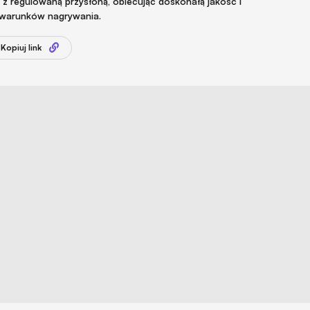
 regulowaną przysłoną, obiecując doskonałą jakość i
i warunków nagrywania.
Kopiuj link