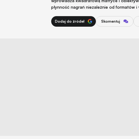
wprowadza kwadratową matryce i obiektyw z
płynność nagrań niezależnie od formatów 
Dodaj do źródeł
Skomentuj