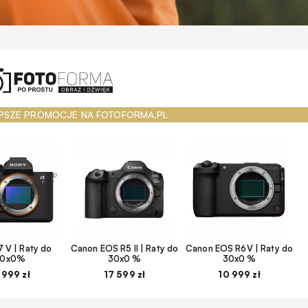
PSZE PROMOCJE NA FOTOFORMA.PL
 V | Raty do
Canon EOS R5 II | Raty do
Canon EOS R6V | Raty do
30x0%
30x0 %
30x0 %
 999 zł
17 599 zł
10 999 zł