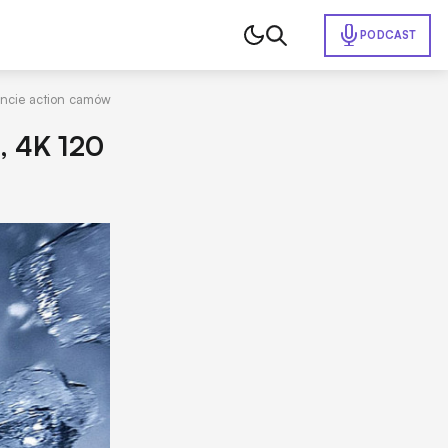
PODCAST
encie action camów
, 4K 120