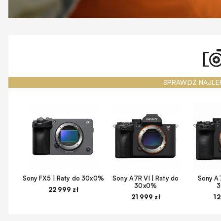
SPRAWDŹ NAJLE
Sony FX5 | Raty do 30x0%
Sony A7R VI | Raty do
Sony A7
30x0%
22 999 zł
21 999 zł
12