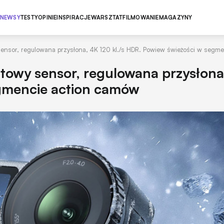
NEWSY
TESTY
OPINIE
INSPIRACJE
WARSZTAT
FILMOWANIE
MAGAZYNY
ensor, regulowana przysłona, 4K 120 kl./s HDR. Powiew świeżości w segm
towy sensor, regulowana przysłona
egmencie action camów