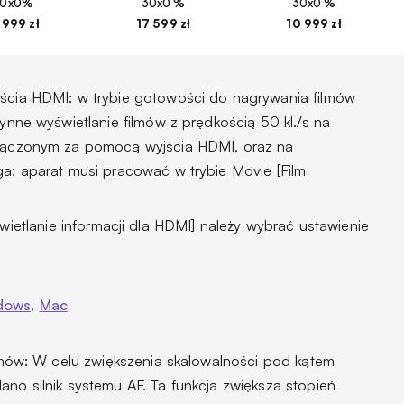
30x0%
30x0 %
30x0 %
 999 zł
17 599 zł
10 999 zł
cia HDMI: w trybie gotowości do nagrywania filmów
ynne wyświetlanie filmów z prędkością 50 kl./s na
łączonym za pomocą wyjścia HDMI, oraz na
a: aparat musi pracować w trybie Movie [Film
świetlanie informacji dla HDMI] należy wybrać ustawienie
dows,
Mac
lmów: W celu zwiększenia skalowalności pod kątem
o silnik systemu AF. Ta funkcja zwiększa stopień