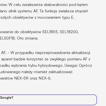
lmów: W celu zwiększenia skalowalności pod kątem
o silnik systemu AF. Ta funkcja zwiększa stopień
zyszłych obiektywów z mocowaniem typu E.
mowanie do obiektywów SEL1855, SEL18200,
L50F18. Oto zmiana:
AF. - W przypadku nieprzeprowadzenia aktualizacji
arat będzie korzystać ze zwykłego pomiaru AF z
zypadku wybrania trybu hybrydowego. Uwaga: Oprócz
udowanego należy również zaktualizować
aratów NEX-5R oraz NEX-6.
 Google?