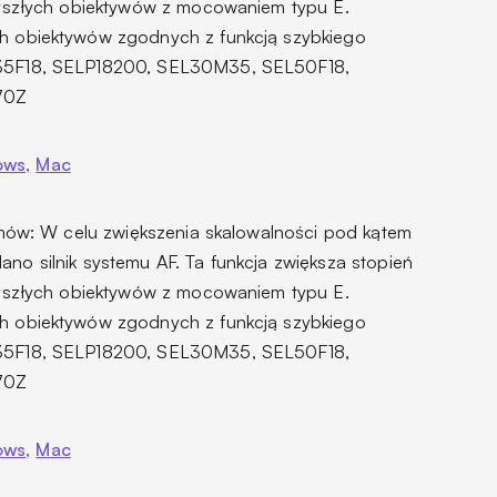
zyszłych obiektywów z mocowaniem typu E.
h obiektywów zgodnych z funkcją szybkiego
35F18, SELP18200, SEL30M35, SEL50F18,
70Z
ws,
Mac
lmów: W celu zwiększenia skalowalności pod kątem
o silnik systemu AF. Ta funkcja zwiększa stopień
zyszłych obiektywów z mocowaniem typu E.
h obiektywów zgodnych z funkcją szybkiego
35F18, SELP18200, SEL30M35, SEL50F18,
70Z
ws,
Mac