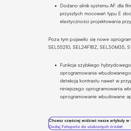
Dodano silnik systemu AF dla fi
przyszłych mocowań typu E dodan
elastyczności projektowania pr
Poza tym pojawiło się nowe oprogra
SEL55210, SEL24F18Z, SEL30M35, SE
Funkcja szybkiego hybrydowego 
oprogramowania wbudowanego ap
detekcją kontrastu nawet w pr
niniejszego oprogramowania wb
oprogramowanie wbudowane ap
Chcesz częściej widzieć nasze artykuły w
Dodaj Fotopolis do ulubionych źródeł