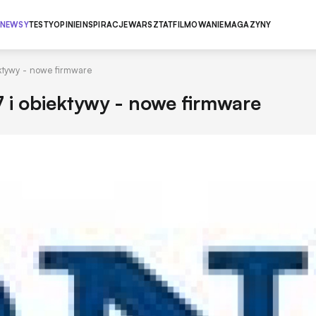
NEWSY
TESTY
OPINIE
INSPIRACJE
WARSZTAT
FILMOWANIE
MAGAZYNY
ktywy - nowe firmware
i obiektywy - nowe firmware