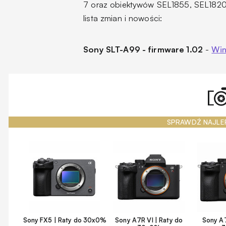
7 oraz obiektywów SEL1855, SEL182
lista zmian i nowości:
Sony SLT-A99 - firmware 1.02
-
Win
SPRAWDŹ NAJLE
Sony FX5 | Raty do 30x0%
Sony A7R VI | Raty do
Sony A7