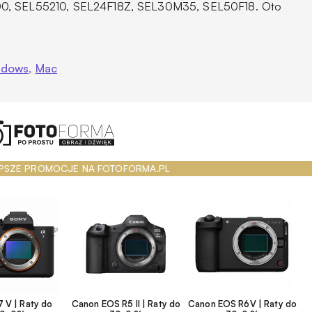
00, SEL55210, SEL24F18Z, SEL30M35, SEL50F18. Oto
dows,
Mac
PSZE PROMOCJE NA FOTOFORMA.PL
 V | Raty do
Canon EOS R5 II | Raty do
Canon EOS R6V | Raty do