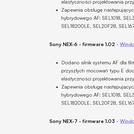
elastyczności projektowania pr
Zapewnia obsługę następującyc
hybrydowego AF: SEL1018, SEL
SEL18200LE, SEL20F28, SEL16
Sony NEX-6 - firmware 1.02
-
Windo
Dodano silnik systemu AF dla fi
przyszłych mocowań typu E dodan
elastyczności projektowania pr
Zapewnia obsługę następującyc
hybrydowego AF: SEL1018, SEL
SEL18200LE, SEL20F28, SEL16
Sony NEX-7 - firmware 1.03
-
Windo