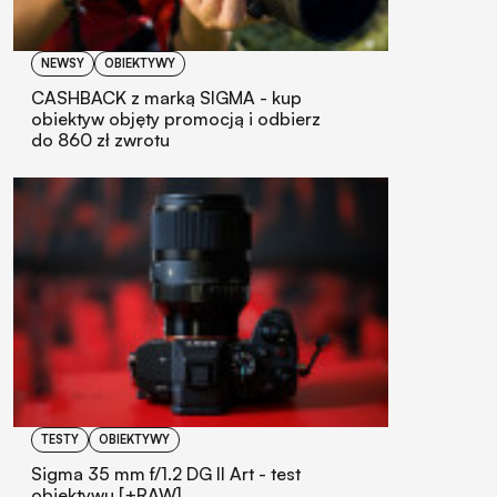
NEWSY
OBIEKTYWY
CASHBACK z marką SIGMA - kup
obiektyw objęty promocją i odbierz
do 860 zł zwrotu
TESTY
OBIEKTYWY
Sigma 35 mm f/1.2 DG II Art - test
obiektywu [+RAW]