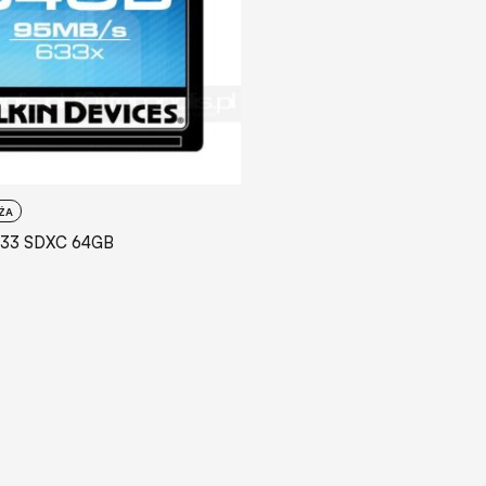
ŻA
 x633 SDXC 64GB