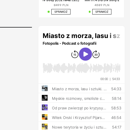
IV body (ILCE7M4B.CEC)
mm f/1.4 DG DN Sony E
8499 PLN
4589 PLN
SPRAWDŹ
SPRAWDŹ