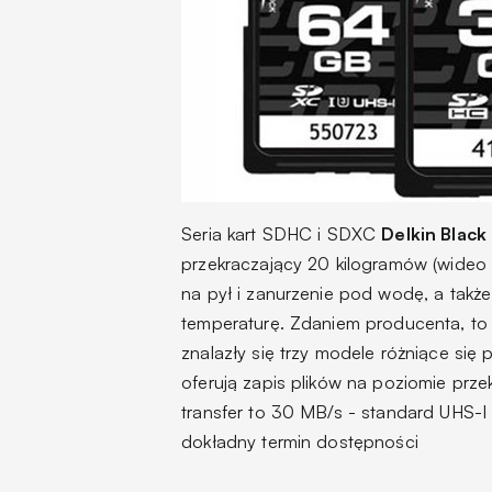
Seria kart SDHC i SDXC
Delkin Black
przekraczający 20 kilogramów (wide
na pył i zanurzenie pod wodę, a także
temperaturę. Zdaniem producenta, to w 
znalazły się trzy modele różniące się
oferują zapis plików na poziomie prz
transfer to 30 MB/s - standard UHS-I 
dokładny termin dostępności