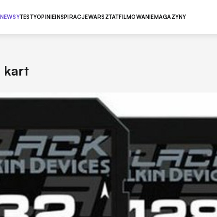
NEWSY
TESTY
OPINIE
INSPIRACJE
WARSZTAT
FILMOWANIE
MAGAZYNY
 kart