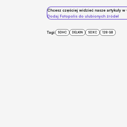
Chcesz częściej widzieć nasze artykuły w
Dodaj Fotopolis do ulubionych źródeł
Tagi:
SDHC
DELKIN
SDXC
128 GB