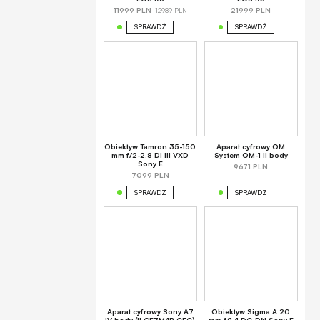
12989 PLN
11999 PLN
21999 PLN
SPRAWDŹ
SPRAWDŹ
Obiektyw Tamron 35-150
Aparat cyfrowy OM
mm f/2-2.8 DI III VXD
System OM-1 II body
Sony E
9671 PLN
7099 PLN
SPRAWDŹ
SPRAWDŹ
Aparat cyfrowy Sony A7
Obiektyw Sigma A 20