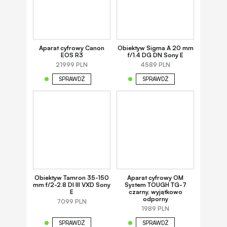
Aparat cyfrowy Canon
Obiektyw Sigma A 20 mm
EOS R3
f/1.4 DG DN Sony E
21999 PLN
4589 PLN
SPRAWDŹ
SPRAWDŹ
Obiektyw Tamron 35-150
Aparat cyfrowy OM
mm f/2-2.8 DI III VXD Sony
System TOUGH TG-7
E
czarny, wyjątkowo
odporny
7099 PLN
1989 PLN
SPRAWDŹ
SPRAWDŹ