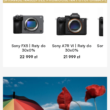
Sony FX5 | Raty do
Sony A7R VI | Raty do
Sony A
30x0%
30x0%
22 999 zł
21 999 zł
1