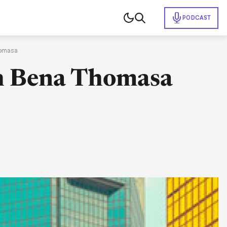
PODCAST
homasa
ch Bena Thomasa