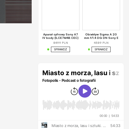
Aparat cyfrowy Sony A7
Obiektyw Sigma A 20
IV body (ILCE7M4B.CEC)
mm f/1.4 DG DN Sony E
8499 PLN
4589 PLN
SPRAWDŹ
SPRAWDŹ