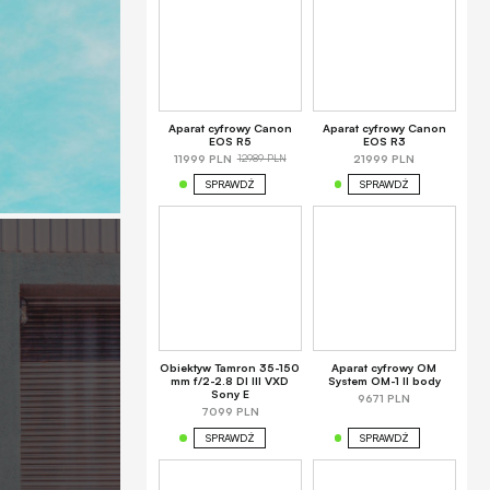
Aparat cyfrowy Canon
Aparat cyfrowy Canon
EOS R5
EOS R3
12989 PLN
11999 PLN
21999 PLN
SPRAWDŹ
SPRAWDŹ
Obiektyw Tamron 35-150
Aparat cyfrowy OM
mm f/2-2.8 DI III VXD
System OM-1 II body
Sony E
9671 PLN
7099 PLN
SPRAWDŹ
SPRAWDŹ