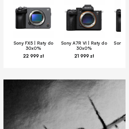
Sony FX5 | Raty do
Sony A7R VI | Raty do
Sony A
30x0%
30x0%
22 999 zł
21 999 zł
1