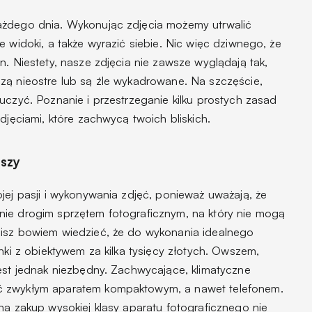
ażdego dnia. Wykonując zdjęcia możemy utrwalić
e widoki, a także wyrazić siebie. Nic więc dziwnego, że
n. Niestety, nasze zdjęcia nie zawsze wyglądają tak,
zą nieostre lub są źle wykadrowane. Na szczęście,
uczyć. Poznanie i przestrzeganie kilku prostych zasad
djęciami, które zachwycą twoich bliskich.
jszy
jej pasji i wykonywania zdjęć, ponieważ uważają, że
nie drogim sprzętem fotograficznym, na który nie mogą
sisz bowiem wiedzieć, że do wykonania idealnego
anki z obiektywem za kilka tysięcy złotych. Owszem,
jest jednak niezbędny. Zachwycające, klimatyczne
ć zwykłym aparatem kompaktowym, a nawet telefonem.
na zakup wysokiej klasy aparatu fotograficznego nie