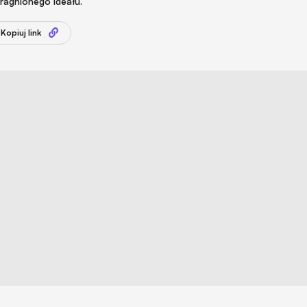
pragnionego ideału.
Kopiuj link