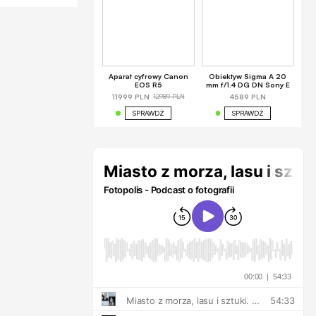
Aparat cyfrowy Canon
Obiektyw Sigma A 20
EOS R5
mm f/1.4 DG DN Sony E
12989 PLN
11999 PLN
4589 PLN
SPRAWDŹ
SPRAWDŹ