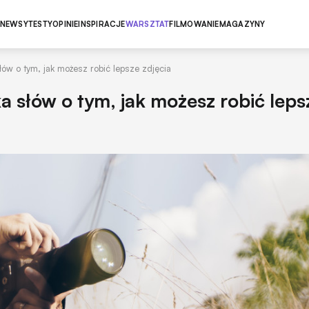
NEWSY
TESTY
OPINIE
INSPIRACJE
WARSZTAT
FILMOWANIE
MAGAZYNY
 słów o tym, jak możesz robić lepsze zdjęcia
lka słów o tym, jak możesz robić leps