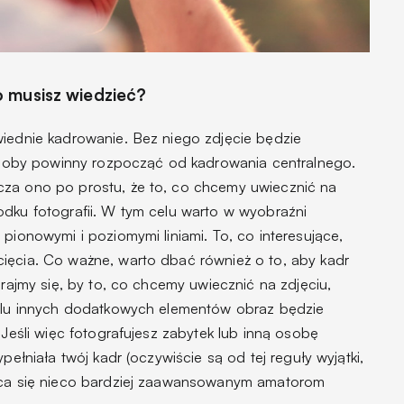
 musisz wiedzieć?
wiednie kadrowanie. Bez niego zdjęcie będzie
e osoby powinny rozpocząć od kadrowania centralnego.
cza ono po prostu, że to, co chcemy uwiecznić na
odku fotografii. W tym celu warto w wyobraźni
 pionowymi i poziomymi liniami. To, co interesujące,
ięcia. Co ważne, warto dbać również o to, aby kadr
arajmy się, by to, co chcemy uwiecznić na zdjęciu,
ielu innych dodatkowych elementów obraz będzie
 Jeśli więc fotografujesz zabytek lub inną osobę
pełniała twój kadr (oczywiście są od tej reguły wyjątki,
leca się nieco bardziej zaawansowanym amatorom