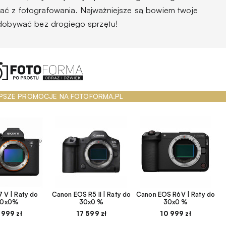
ać z fotografowania. Najważniejsze są bowiem twoje
zdobywać bez drogiego sprzętu!
PSZE PROMOCJE NA FOTOFORMA.PL
 V | Raty do
Canon EOS R5 II | Raty do
Canon EOS R6V | Raty do
30x0%
30x0 %
30x0 %
 999 zł
17 599 zł
10 999 zł