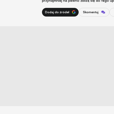
przynajmniej na pewno zbliżą się do tego u
Dodaj do źródeł
Skomentuj