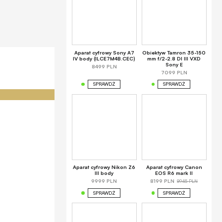
Aparat cyfrowy Sony A7
Obiektyw Tamron 35-150
IV body (ILCE7M4B.CEC)
mm f/2-2.8 DI III VXD
Sony E
8499 PLN
7099 PLN
SPRAWDŹ
SPRAWDŹ
Aparat cyfrowy Nikon Z6
Aparat cyfrowy Canon
III body
EOS R6 mark II
8945 PLN
9999 PLN
8199 PLN
SPRAWDŹ
SPRAWDŹ