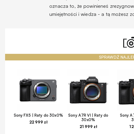
oznacza to, że powinieneś zrezygnow
umiejętności i wiedza - a tą możesz 
SPRAWDŹ NAJLE
Sony FX5 | Raty do 30x0%
Sony A7R VI | Raty do
Sony A7
30x0%
22 999 zł
21 999 zł
12