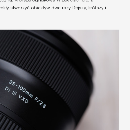
liły stworzyć obiektyw dwa razy lżejszy, krótszy i