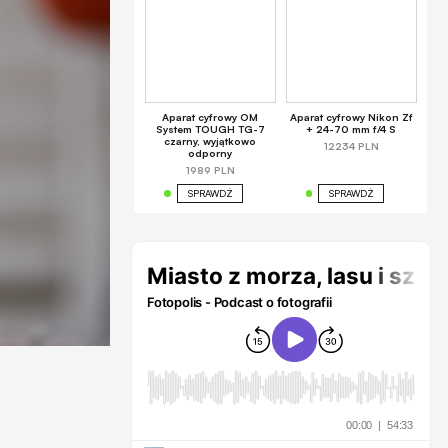
Aparat cyfrowy OM
Aparat cyfrowy Nikon Zf
System TOUGH TG-7
+ 24-70 mm f/4 S
czarny, wyjątkowo
12234 PLN
odporny
1989 PLN
SPRAWDŹ
SPRAWDŹ