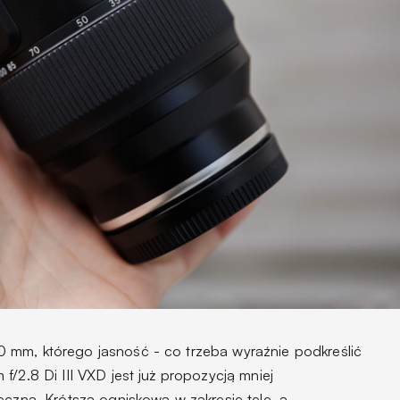
 mm, którego jasność - co trzeba wyraźnie podkreślić
f/2.8 Di III VXD jest już propozycją mniej
ęczną. Krótsza ogniskowa w zakresie tele, a