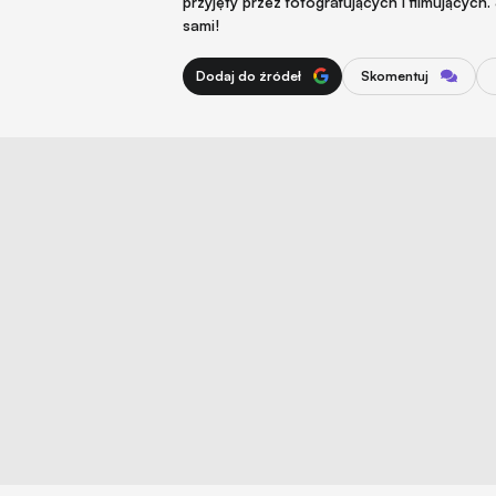
przyjęty przez fotografujących i filmujący
sami!
Dodaj do źródeł
Skomentuj