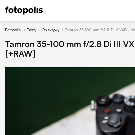
Fotopolis
Testy
Obiektywy
Tamron 35-100 mm f/2.8 Di III VXD - p
Tamron 35-100 mm f/2.8 Di III VX
[+RAW]