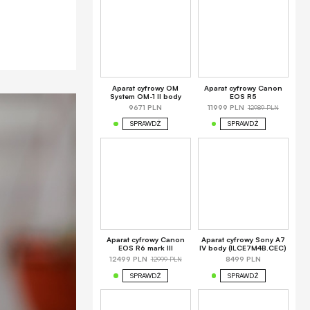
Aparat cyfrowy OM
Aparat cyfrowy Canon
System OM-1 II body
EOS R5
12989 PLN
9671 PLN
11999 PLN
SPRAWDŹ
SPRAWDŹ
Aparat cyfrowy Canon
Aparat cyfrowy Sony A7
EOS R6 mark III
IV body (ILCE7M4B.CEC)
12999 PLN
12499 PLN
8499 PLN
SPRAWDŹ
SPRAWDŹ