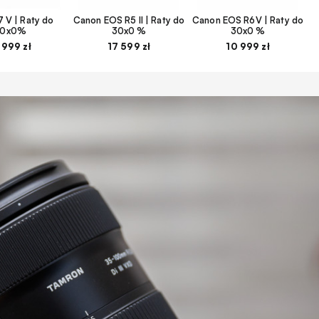
 V | Raty do
Canon EOS R5 II | Raty do
Canon EOS R6V | Raty do
30x0%
30x0 %
30x0 %
 999 zł
17 599 zł
10 999 zł