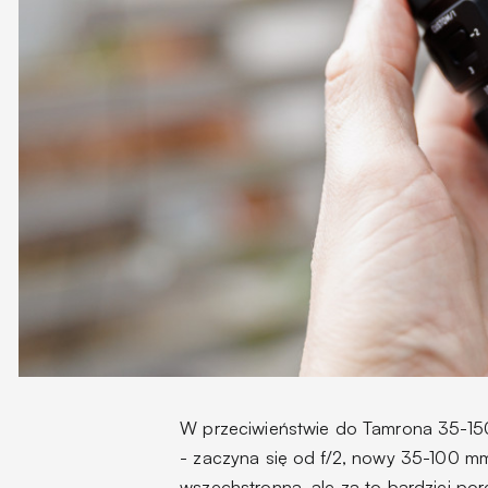
W przeciwieństwie do Tamrona 35-150
- zaczyna się od f/2, nowy 35-100 mm 
wszechstronną, ale za to bardziej por