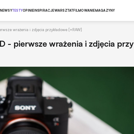
NEWSY
TESTY
OPINIE
INSPIRACJE
WARSZTAT
FILMOWANIE
MAGAZYNY
ierwsze wrażenia i zdjęcia przykładowe [+RAW]
D - pierwsze wrażenia i zdjęcia prz