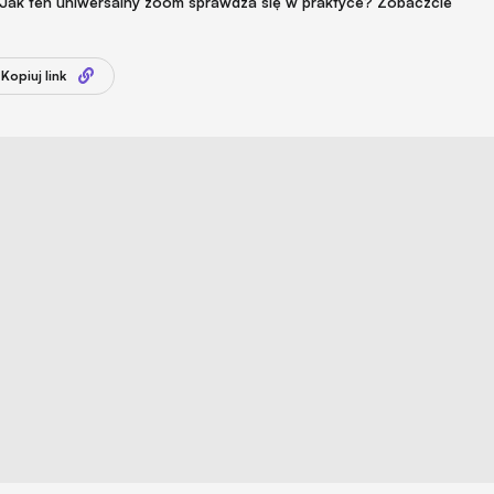
ch. Jak ten uniwersalny zoom sprawdza się w praktyce? Zobaczcie
Kopiuj link