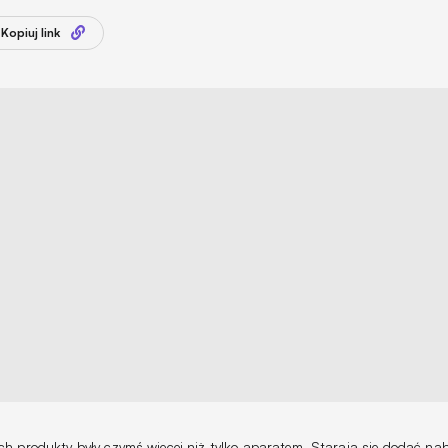
Kopiuj link
h produkty były czymś więcej niż tylko aparatem. Starają się dodać na