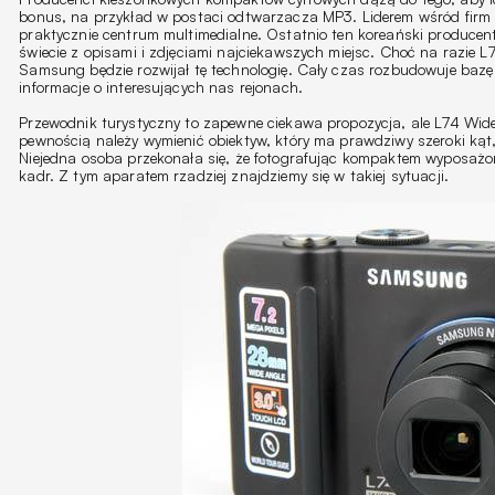
bonus, na przykład w postaci odtwarzacza MP3. Liderem wśród firm 
praktycznie centrum multimedialne. Ostatnio ten koreański produce
świecie z opisami i zdjęciami najciekawszych miejsc. Choć na razie L
Samsung będzie rozwijał tę technologię. Cały czas rozbudowuje bazę 
informacje o interesujących nas rejonach.
Przewodnik turystyczny to zapewne ciekawa propozycja, ale L74 Wide
pewnością należy wymienić obiektyw, który ma prawdziwy szeroki kąt
Niejedna osoba przekonała się, że fotografując kompaktem wyposażon
kadr. Z tym aparatem rzadziej znajdziemy się w takiej sytuacji.