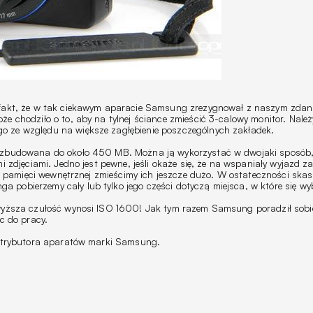
i fakt, że w tak ciekawym aparacie Samsung zrezygnował z naszym zdan
 chodziło o to, aby na tylnej ściance zmieścić 3-calowy monitor. Należy 
o ze względu na większe zagłębienie poszczególnych zakładek.
rozbudowana do około 450 MB. Można ją wykorzystać w dwojaki sposób
 zdjęciami. Jedno jest pewne, jeśli okaże się, że na wspaniały wyjazd za
, w pamięci wewnętrznej zmieścimy ich jeszcze dużo. W ostateczności ska
pobierzemy cały lub tylko jego części dotyczą miejsca, w które się wy
jwyższa czułość wynosi ISO 1600! Jak tym razem Samsung poradził sobi
c do pracy.
dystrybutora aparatów marki Samsung.