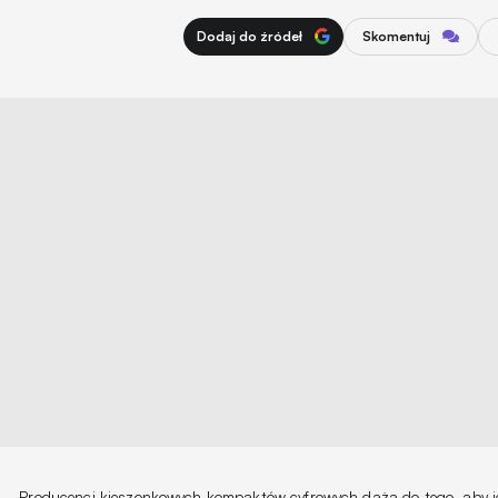
Dodaj do źródeł
Skomentuj
Producenci kieszonkowych kompaktów cyfrowych dążą do tego, aby ic