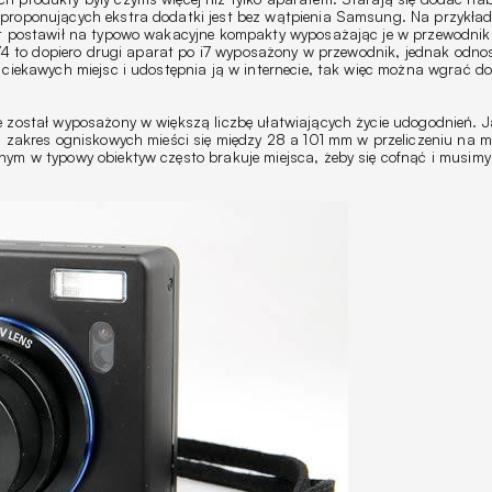
proponujących ekstra dodatki jest bez wątpienia Samsung. Na przykła
nt postawił na typowo wakacyjne kompakty wyposażając je w przewodnik
74 to dopiero drugi aparat po i7 wyposażony w przewodnik, jednak odnosi
ciekawych miejsc i udostępnia ją w internecie, tak więc można wgrać do
 został wyposażony w większą liczbę ułatwiających życie udogodnień. J
, zakres ogniskowych mieści się między 28 a 101 mm w przeliczeniu na m
ym w typowy obiektyw często brakuje miejsca, żeby się cofnąć i musimy