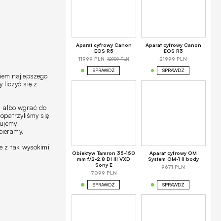
Aparat cyfrowy Canon
Aparat cyfrowy Canon
EOS R5
EOS R3
12989 PLN
11999 PLN
21999 PLN
SPRAWDŹ
SPRAWDŹ
iem najlepszego
liczyć się z
, albo wgrać do
opatrzyliśmy się
sujemy
bieramy.
e z tak wysokimi
Obiektyw Tamron 35-150
Aparat cyfrowy OM
mm f/2-2.8 DI III VXD
System OM-1 II body
Sony E
9671 PLN
7099 PLN
SPRAWDŹ
SPRAWDŹ