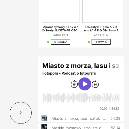
Aparat cyfrowy Sony A7
Obiektyw Sigma A 20
IV body (ILCE7M4B.CEC)
mm f/1.4 DG DN Sony E
8499 PLN
4589 PLN
SPRAWDŹ
SPRAWDŹ