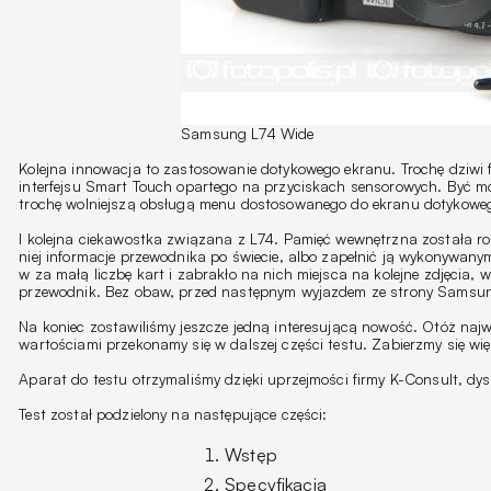
Samsung L74 Wide
Kolejna innowacja to zastosowanie dotykowego ekranu. Trochę dziw
interfejsu Smart Touch opartego na przyciskach sensorowych. Być może
trochę wolniejszą obsługą menu dostosowanego do ekranu dotykoweg
I kolejna ciekawostka związana z L74. Pamięć wewnętrzna została 
niej informacje przewodnika po świecie, albo zapełnić ją wykonywanymi
w za małą liczbę kart i zabrakło na nich miejsca na kolejne zdjęcia
przewodnik. Bez obaw, przed następnym wyjazdem ze strony Samsunga 
Na koniec zostawiliśmy jeszcze jedną interesującą nowość. Otóż na
wartościami przekonamy się w dalszej części testu. Zabierzmy się wię
Aparat do testu otrzymaliśmy dzięki uprzejmości firmy K-Consult, 
Test został podzielony na następujące części:
Wstęp
Specyfikacja