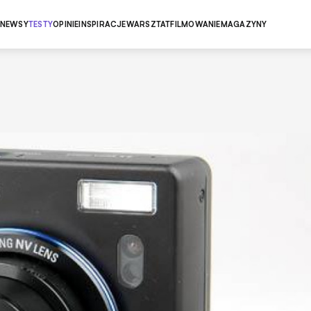
NEWSY
TESTY
OPINIE
INSPIRACJE
WARSZTAT
FILMOWANIE
MAGAZYNY