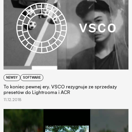
NEWSY
SOFTWARE
To koniec pewnej ery. VSCO rezygnuje ze sprzedaży
presetów do Lightrooma i ACR
11.12.2018