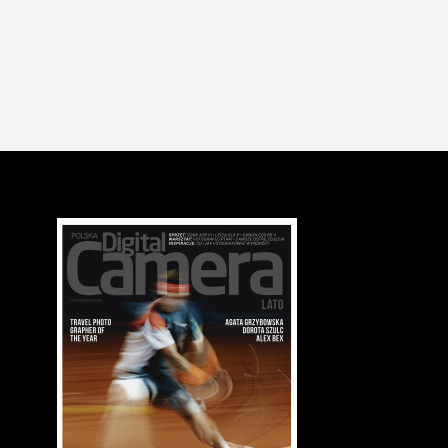
Udostępniono pełne archiwum Williama Henry'ego Foxa Talbota
jednego z pionierów fotografii
09.03.2017