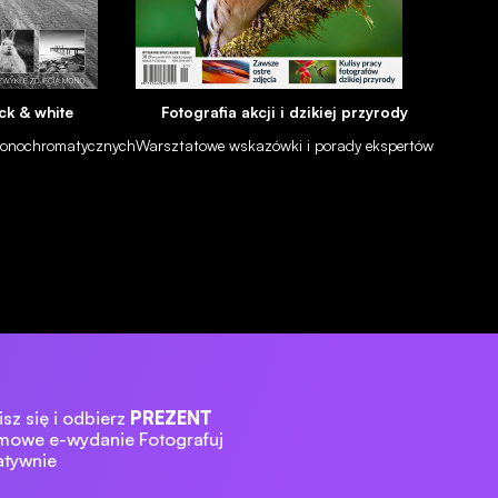
ck & white
Fotografia akcji i dzikiej przyrody
 monochromatycznych
Warsztatowe wskazówki i porady ekspertów
sz się i odbierz
PREZENT
mowe e-wydanie Fotografuj
atywnie