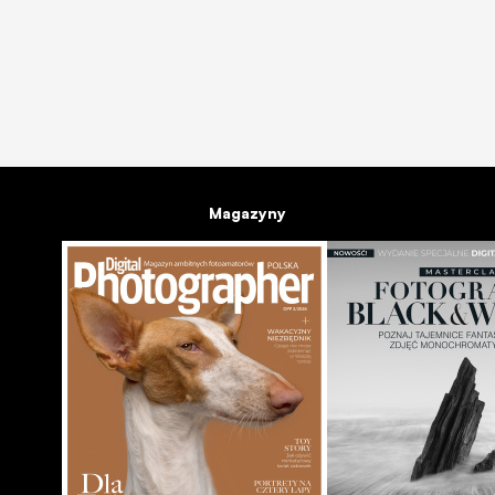
,
NEWSY
BRANŻA
Uniwersytet Yale udostępnia 170 tys. zdjęć Ameryki z la
20.10.2015
Magazyny