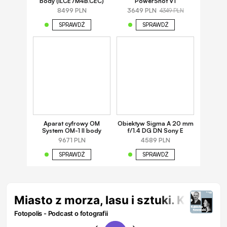
body (ILCE7M4B.CEC)
PowerShot V1
8499 PLN
3649 PLN
4349 PLN
SPRAWDŹ
SPRAWDŹ
Aparat cyfrowy OM
Obiektyw Sigma A 20 mm
System OM-1 II body
f/1.4 DG DN Sony E
9671 PLN
4589 PLN
SPRAWDŹ
SPRAWDŹ