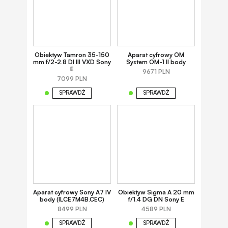
Obiektyw Tamron 35-150
Aparat cyfrowy OM
mm f/2-2.8 DI III VXD Sony
System OM-1 II body
E
9671 PLN
7099 PLN
SPRAWDŹ
SPRAWDŹ
Aparat cyfrowy Sony A7 IV
Obiektyw Sigma A 20 mm
body (ILCE7M4B.CEC)
f/1.4 DG DN Sony E
8499 PLN
4589 PLN
SPRAWDŹ
SPRAWDŹ