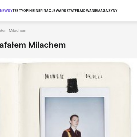
NEWSY
TESTY
OPINIE
INSPIRACJE
WARSZTAT
FILMOWANIE
MAGAZYNY
afałem Milachem
 Rafałem Milachem