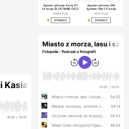
Aparat cyfrowy Sony A7
Aparat cyfrowy OM
IV body (ILCE7M4B.CEC)
System OM-1 II body
8499 PLN
9671 PLN
SPRAWDŹ
SPRAWDŹ