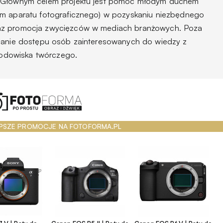
. Głównym celem projektu jest pomoc młodym duchem
em aparatu fotograficznego) w pozyskaniu niezbędnego
az promocja zwycięzców w mediach branżowych. Poza
rzanie dostępu osób zainteresowanych do wiedzy z
środowiska twórczego.
PSZE PROMOCJE NA FOTOFORMA.PL