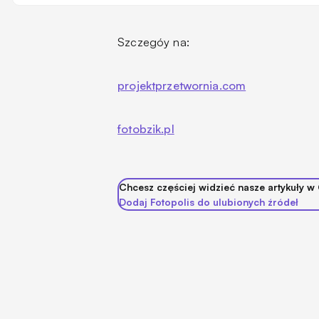
Szczegóy na:
projektprzetwornia.com
fotobzik.pl
Chcesz częściej widzieć nasze artykuły w
Dodaj Fotopolis do ulubionych źródeł