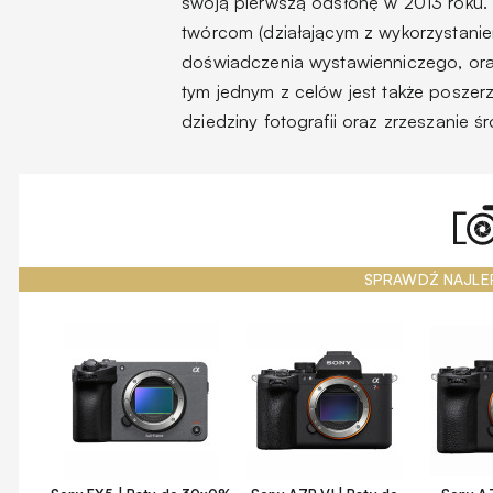
swoją pierwszą odsłonę w 2013 roku
twórcom (działającym z wykorzystani
doświadczenia wystawienniczego, or
tym jednym z celów jest także posze
dziedziny fotografii oraz zrzeszanie 
SPRAWDŹ NAJLE