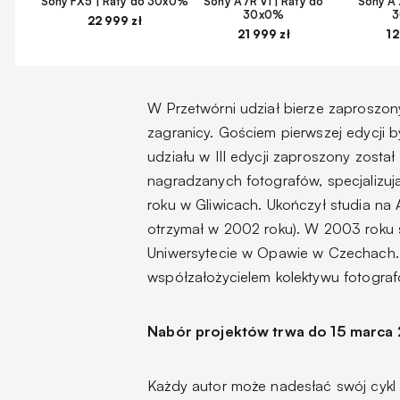
Sony FX5 | Raty do 30x0%
Sony A7R VI | Raty do
Sony A7
30x0%
22 999 zł
21 999 zł
12
W Przetwórni udział bierze zaproszony
zagranicy. Gościem pierwszej edycji 
udziału w III edycji zaproszony został
nagradzanych fotografów, specjalizują
roku w Gliwicach. Ukończył studia na
otrzymał w 2002 roku). W 2003 roku s
Uniwersytecie w Opawie w Czechach. 
współzałożycielem kolektywu fotograf
Nabór projektów trwa do 15 marca 
Każdy autor może nadesłać swój cykl