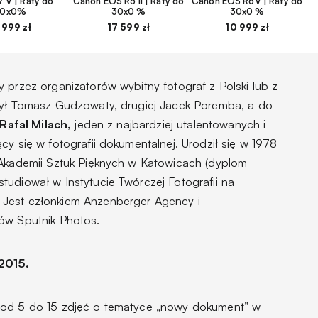
 V | Raty do
Canon EOS R5 II | Raty do
Canon EOS R6V | Raty do
30x0%
30x0 %
30x0 %
 999 zł
17 599 zł
10 999 zł
 przez organizatorów wybitny fotograf z Polski lub z
był Tomasz Gudzowaty, drugiej Jacek Poremba, a do
Rafał Milach,
jeden z najbardziej utalentowanych i
cy się w fotografii dokumentalnej. Urodził się w 1978
 Akademii Sztuk Pięknych w Katowicach (dyplom
tudiował w Instytucie Twórczej Fotografii na
Jest członkiem Anzenberger Agency i
ów Sputnik Photos.
2015.
 od 5 do 15 zdjęć o tematyce „nowy dokument” w