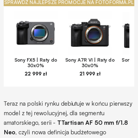
SPRAWDŹ NAJLEPSZE PROMOCJE NA FOTOFORMA.PL
Sony FX5 | Raty do
Sony A7R VI | Raty do
Sony A
30x0%
30x0%
22 999 zł
21 999 zł
1
Teraz na polski rynku debiutuje w końcu pierwszy
model z tej rewolucyjnej, dla segmentu
amatorskiego, serii -
TTartisan AF 50 mm f/1.8
Neo
, czyli nowa definicja budżetowego