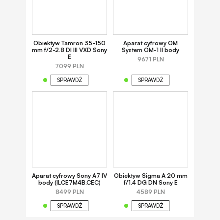
Obiektyw Tamron 35-150
Aparat cyfrowy OM
mm f/2-2.8 DI III VXD Sony
System OM-1 II body
E
9671 PLN
7099 PLN
SPRAWDŹ
SPRAWDŹ
Aparat cyfrowy Sony A7 IV
Obiektyw Sigma A 20 mm
body (ILCE7M4B.CEC)
f/1.4 DG DN Sony E
8499 PLN
4589 PLN
SPRAWDŹ
SPRAWDŹ