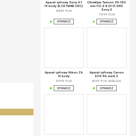
Aparat cyfrowy Sony A7
Obiektyw Tamron 35-150
IV body (ILCE7M4B.CEC)
mm f/2-2.8 DI III VXD
Sony E
8499 PLN
7099 PLN
SPRAWDŹ
SPRAWDŹ
Aparat cyfrowy Nikon Z6
Aparat cyfrowy Canon
III body
EOS R6 mark II
8945 PLN
9999 PLN
8199 PLN
SPRAWDŹ
SPRAWDŹ