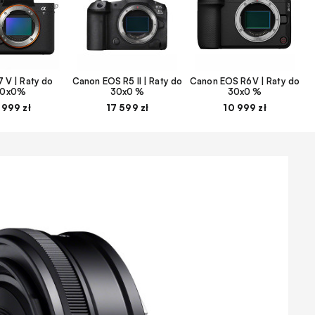
 V | Raty do
Canon EOS R5 II | Raty do
Canon EOS R6V | Raty do
30x0%
30x0 %
30x0 %
 999 zł
17 599 zł
10 999 zł