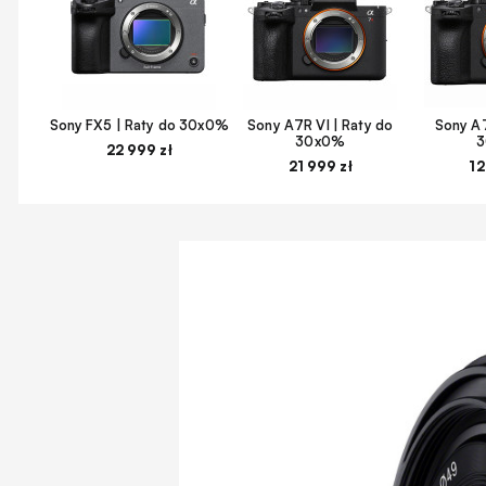
Sony FX5 | Raty do 30x0%
Sony A7R VI | Raty do
Sony A7
30x0%
22 999 zł
21 999 zł
12