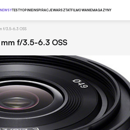
NEWSY
TESTY
OPINIE
INSPIRACJE
WARSZTAT
FILMOWANIE
MAGAZYNY
m f/3.5-6.3 OSS
0 mm f/3.5-6.3 OSS