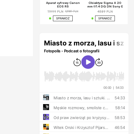
Aparat cyfrowy Canon
Obiektyw Sigma A 20
EOS R5
mm f/1.4 DG DN Sony E
12989 PLN
11999 PLN
4589 PLN
SPRAWDŹ
SPRAWDŹ