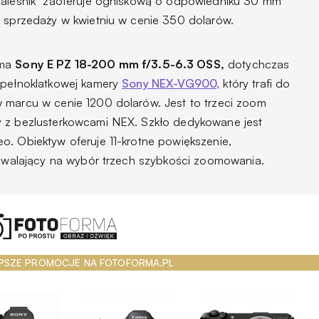
"naleśnik" zaoferuje ogniskową o odpowiedniku 30 mm
o sprzedaży w kwietniu w cenie 350 dolarów.
oma
Sony E PZ 18-200 mm f/3.5-6.3 OSS,
dotychczas
 pełnoklatkowej kamery
Sony NEX-VG900,
który trafi do
 marcu w cenie 1200 dolarów. Jest to trzeci zoom
y z bezlusterkowcami NEX. Szkło dedykowane jest
o. Obiektyw oferuje 11-krotne powiększenie,
pozwalający na wybór trzech szybkości zoomowania.
PSZE PROMOCJE NA FOTOFORMA.PL