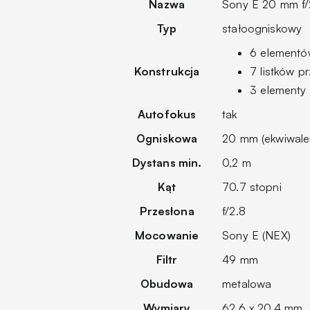
Nazwa
Sony E 20 mm f/
Typ
stałoogniskowy
6 elementó
Konstrukcja
7 listków p
3 elementy
Autofokus
tak
Ogniskowa
20 mm (ekwiwale
Dystans min.
0,2 m
Kąt
70.7 stopni
Przesłona
f/2.8
Mocowanie
Sony E (NEX)
Filtr
49 mm
Obudowa
metalowa
Wymiary
62,6 x 20,4 mm