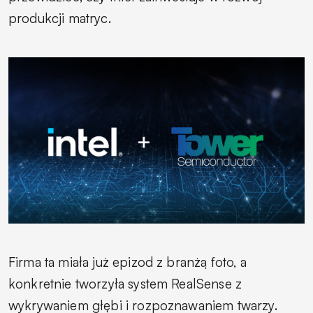
produkcji matryc.
Firma ta miała już epizod z branżą foto, a
konkretnie tworzyła system RealSense z
wykrywaniem głębi i rozpoznawaniem twarzy.