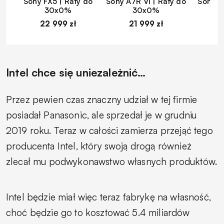
Sony FX5 | Raty do
Sony A7R VI | Raty do
Sony A
30x0%
30x0%
22 999 zł
21 999 zł
1
Intel chce się uniezależnić…
Przez pewien czas znaczny udział w tej firmie
posiadał Panasonic, ale sprzedał je w grudniu
2019 roku. Teraz w całości zamierza przejąć tego
producenta Intel, który swoją drogą również
zlecał mu podwykonawstwo własnych produktów.
Intel będzie miał więc teraz fabrykę na własność,
choć będzie go to kosztować 5.4 miliardów