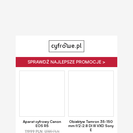
SPRAWDŹ NAJLEPSZE PROMOCJE >
Aparat cyfrowy Canon
Obiektyw Tamron 35-150
EOS R5
mm f/2-2.8 DI III VXD Sony
E
11999 PLN
12989 PLN