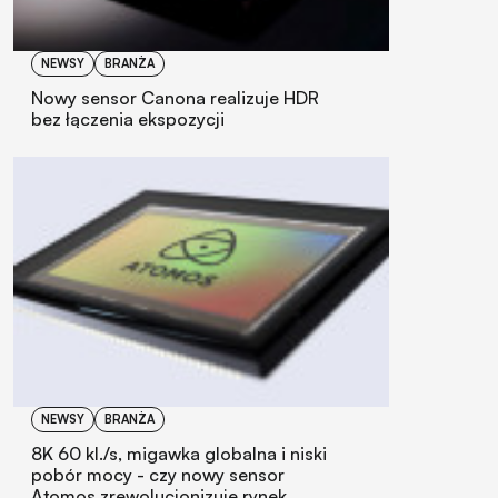
NEWSY
BRANŻA
Nowy sensor Canona realizuje HDR
bez łączenia ekspozycji
NEWSY
BRANŻA
8K 60 kl./s, migawka globalna i niski
pobór mocy - czy nowy sensor
Atomos zrewolucjonizuje rynek