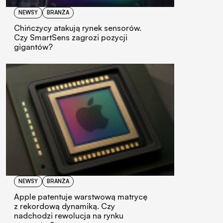
NEWSY
BRANŻA
Chińczycy atakują rynek sensorów.
Czy SmartSens zagrozi pozycji
gigantów?
NEWSY
BRANŻA
Apple patentuje warstwową matrycę
z rekordową dynamiką. Czy
nadchodzi rewolucja na rynku