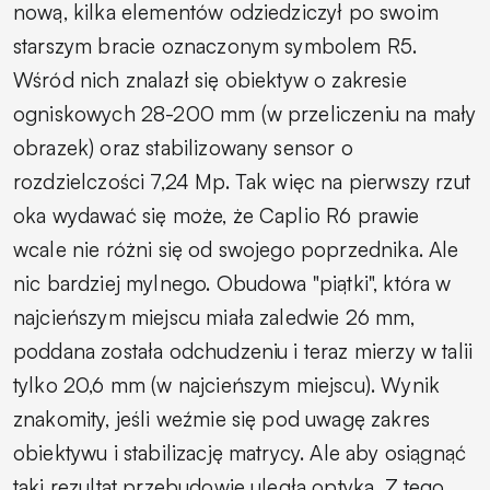
nową, kilka elementów odziedziczył po swoim
starszym bracie oznaczonym symbolem R5.
Wśród nich znalazł się obiektyw o zakresie
ogniskowych 28-200 mm (w przeliczeniu na mały
obrazek) oraz stabilizowany sensor o
rozdzielczości 7,24 Mp. Tak więc na pierwszy rzut
oka wydawać się może, że Caplio R6 prawie
wcale nie różni się od swojego poprzednika. Ale
nic bardziej mylnego. Obudowa "piątki", która w
najcieńszym miejscu miała zaledwie 26 mm,
poddana została odchudzeniu i teraz mierzy w talii
tylko 20,6 mm (w najcieńszym miejscu). Wynik
znakomity, jeśli weźmie się pod uwagę zakres
obiektywu i stabilizację matrycy. Ale aby osiągnąć
taki rezultat przebudowie uległa optyka. Z tego