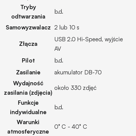
Tryby
b.d.
odtwarzania
Samowyzwalacz
2 lub 10 s
USB 2.0 Hi-Speed, wyjście
Złącza
AV
Pilot
b.d.
Zasilanie
akumulator DB-70
Wydajność
około 330 zdjęć
zasilania (zdjęcia)
Funkcje
b.d.
indywidualne
Warunki
0° C - 40° C
atmosferyczne