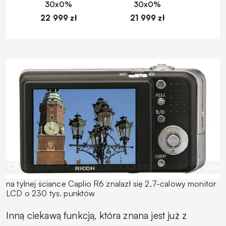
30x0%
30x0%
22 999 zł
21 999 zł
1
na tylnej ściance Caplio R6 znalazł się 2,7-calowy monitor
LCD o 230 tys. punktów
Inną ciekawą funkcją, która znana jest już z