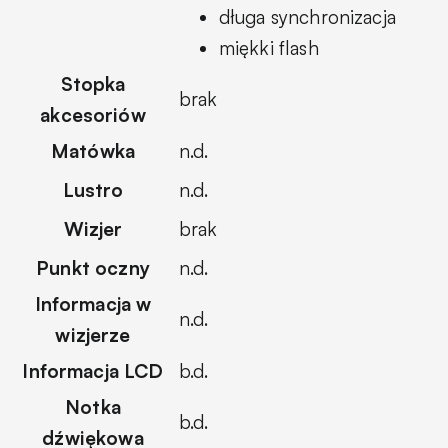
długa synchronizacja
miękki flash
Stopka
brak
akcesoriów
Matówka
n.d.
Lustro
n.d.
Wizjer
brak
Punkt oczny
n.d.
Informacja w
n.d.
wizjerze
Informacja LCD
b.d.
Notka
b.d.
dźwiękowa