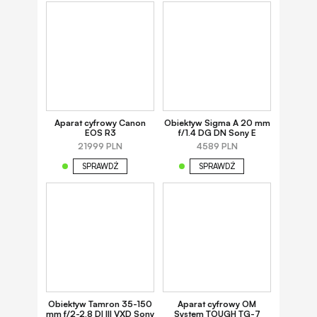
Aparat cyfrowy Canon
Obiektyw Sigma A 20 mm
EOS R3
f/1.4 DG DN Sony E
21999 PLN
4589 PLN
SPRAWDŹ
SPRAWDŹ
Obiektyw Tamron 35-150
Aparat cyfrowy OM
mm f/2-2.8 DI III VXD Sony
System TOUGH TG-7