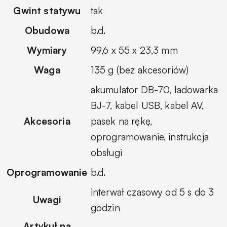
Gwint statywu
tak
Obudowa
b.d.
Wymiary
99,6 x 55 x 23,3 mm
Waga
135 g (bez akcesoriów)
akumulator DB-70, ładowarka
BJ-7, kabel USB, kabel AV,
Akcesoria
pasek na rękę,
oprogramowanie, instrukcja
obsługi
Oprogramowanie
b.d.
interwał czasowy od 5 s do 3
Uwagi
godzin
Artykuł na