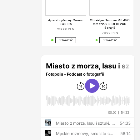
Aparat cyfrowy Canon
Obiektyw Tamron 35-150
EOS R3
mm f/2-2.8 DI III VXD
Sony E
21999 PLN
7099 PLN
SPRAWDŹ
SPRAWDŹ