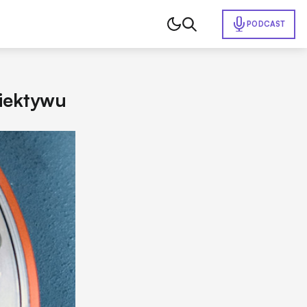
PODCAST
iektywu