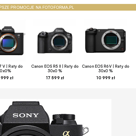
PSZE PROMOCJE NA FOTOFORMA.PL
 V | Raty do
Canon EOS R5 II | Raty do
Canon EOS R6V | Raty do
30x0%
30x0 %
30x0 %
 999 zł
17 599 zł
10 999 zł