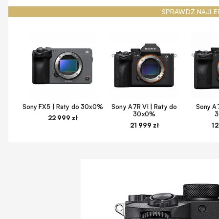
SPRAWDŹ NAJLE
Sony FX5 | Raty do 30x0%
Sony A7R VI | Raty do
Sony A7
30x0%
22 999 zł
21 999 zł
12