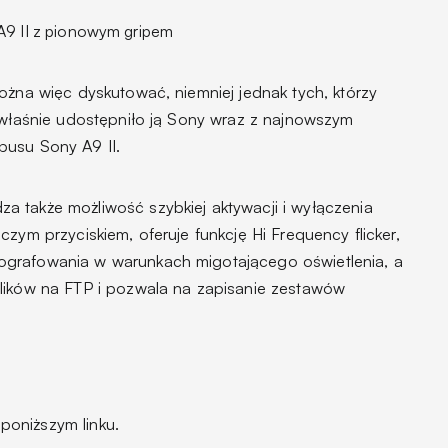
A9 II z pionowym gripem
ożna więc dyskutować, niemniej jednak tych, którzy
e właśnie udostępniło ją Sony wraz z najnowszym
pusu Sony A9 II.
 także możliwość szybkiej aktywacji i wyłączenia
zym przyciskiem, oferuje funkcję Hi Frequency flicker,
grafowania w warunkach migotającego oświetlenia, a
lików na FTP i pozwala na zapisanie zestawów
oniższym linku.