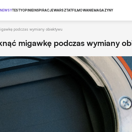
NEWSY
TESTY
OPINIE
INSPIRACJE
WARSZTAT
FILMOWANIE
MAGAZYNY
igawkę podczas wymiany obiektywu
knąć migawkę podczas wymiany ob