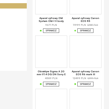
Aparat cyfrowy OM
Aparat cyfrowy Canon
System OM-1 II body
EOS R5
12989 PLN
9671 PLN
11999 PLN
SPRAWDŹ
SPRAWDŹ
Obiektyw Sigma A 20
Aparat cyfrowy Canon
mm f/1.4 DG DN Sony E
EOS R6 mark III
12999 PLN
4589 PLN
12499 PLN
SPRAWDŹ
SPRAWDŹ