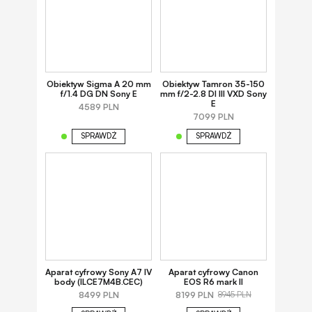
Obiektyw Sigma A 20 mm
Obiektyw Tamron 35-150
f/1.4 DG DN Sony E
mm f/2-2.8 DI III VXD Sony
E
4589 PLN
7099 PLN
SPRAWDŹ
SPRAWDŹ
Aparat cyfrowy Sony A7 IV
Aparat cyfrowy Canon
body (ILCE7M4B.CEC)
EOS R6 mark II
8499 PLN
8199 PLN
8945 PLN