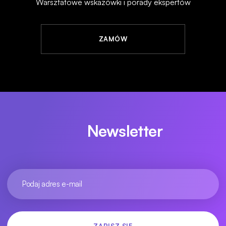
Warsztatowe wskazówki i porady ekspertów
ZAMÓW
Newsletter