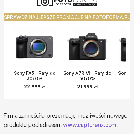
SPRAWDŹ NAJLEPSZE PROMOCJE NA FOTOFORMA.PL
Sony FX5 | Raty do
Sony A7R VI | Raty do
Sony A
30x0%
30x0%
22 999 zł
21 999 zł
1
Firma zamieściła prezentację możliwości nowego
produktu pod adresem
www.capturenx.com
.