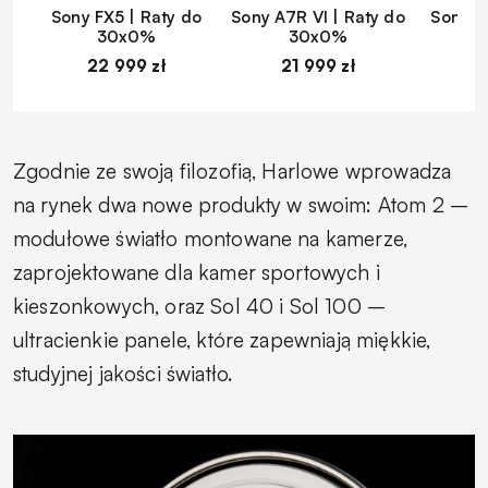
Sony FX5 | Raty do
Sony A7R VI | Raty do
Sony A
30x0%
30x0%
22 999 zł
21 999 zł
1
Zgodnie ze swoją filozofią, Harlowe wprowadza
na rynek dwa nowe produkty w swoim: Atom 2 –
modułowe światło montowane na kamerze,
zaprojektowane dla kamer sportowych i
kieszonkowych, oraz Sol 40 i Sol 100 –
ultracienkie panele, które zapewniają miękkie,
studyjnej jakości światło.