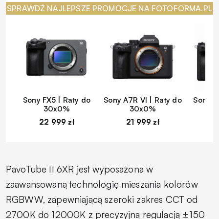
SPRAWDŹ NAJLEPSZE PROMOCJE NA FOTOFORMA.PL
Sony FX5 | Raty do
Sony A7R VI | Raty do
Sony A
30x0%
30x0%
22 999 zł
21 999 zł
1
PavoTube II 6XR jest wyposażona w
zaawansowaną technologię mieszania kolorów
RGBWW, zapewniającą szeroki zakres CCT od
2700K do 12000K z precyzyjną regulacją ±150