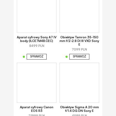
Aparat cyfrowy Sony A7 IV
Obiektyw Tamron 35-150
body (ILCE7M4B.CEC)
mm f/2-2.8 DI III VXD Sony
E
8499 PLN
7099 PLN
SPRAWDŹ
SPRAWDŹ
Aparat cyfrowy Canon
Obiektyw Sigma A 20 mm
EOS R3
f/1.4 DG DN Sony E
21999 PLN
4589 PLN