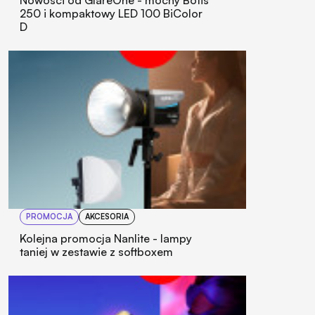
Nowości od GlareOne - mocny Botis
250 i kompaktowy LED 100 BiColor
D
PROMOCJA
AKCESORIA
Kolejna promocja Nanlite - lampy
taniej w zestawie z softboxem