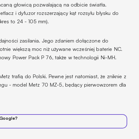
acaną głowicą pozwalającą na odbicie światła.
lacz i dyfuzor rozszerzający kąt rozsyłu błysku do
es to 24 - 105 mm).
dajności zasilania. Jego zdaniem dołączone do
otnie większą moc niż używane wcześniej baterie NC.
nowy Power Pack P 76, także w technologii Ni-MH.
tz trafią do Polski. Pewne jest natomiast, że zniknie z
obiegu - model Metz 70 MZ-5, będący pierwowzorem dla
 Google?