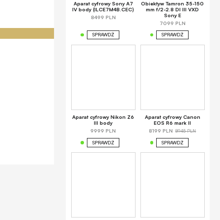
Aparat cyfrowy Sony A7
Obiektyw Tamron 35-150
IV body (ILCE7M4B.CEC)
mm f/2-2.8 DI III VXD
Sony E
8499 PLN
7099 PLN
SPRAWDŹ
SPRAWDŹ
Aparat cyfrowy Nikon Z6
Aparat cyfrowy Canon
III body
EOS R6 mark II
8945 PLN
9999 PLN
8199 PLN
SPRAWDŹ
SPRAWDŹ