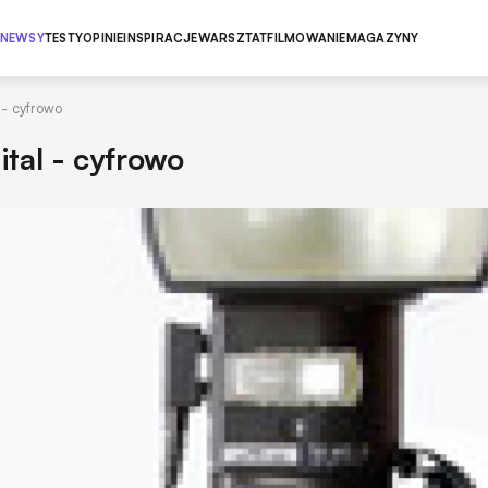
NEWSY
TESTY
OPINIE
INSPIRACJE
WARSZTAT
FILMOWANIE
MAGAZYNY
 - cyfrowo
ital - cyfrowo