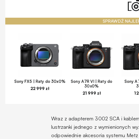
SPRAWDŹ NAJLE
Sony FX5 | Raty do 30x0%
Sony A7R VI | Raty do
Sony A7
30x0%
22 999 zł
21 999 zł
12
Wraz z adapterem 3002 SCA i kabl
lustrzanki jednego z wymienionych w
odpowiednie akcesoria systemu Metz 