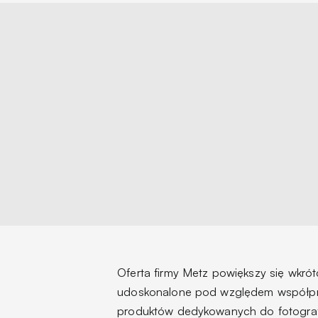
Oferta firmy Metz powiększy się wkr
udoskonalone pod względem współpra
produktów dedykowanych do fotogra