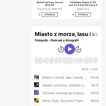
Aparat cyfrowy Canon
Obiektyw Sigma A 20
EOS R5
mm f/1.4 DG DN Sony E
12989 PLN
11999 PLN
4589 PLN
SPRAWDŹ
SPRAWDŹ