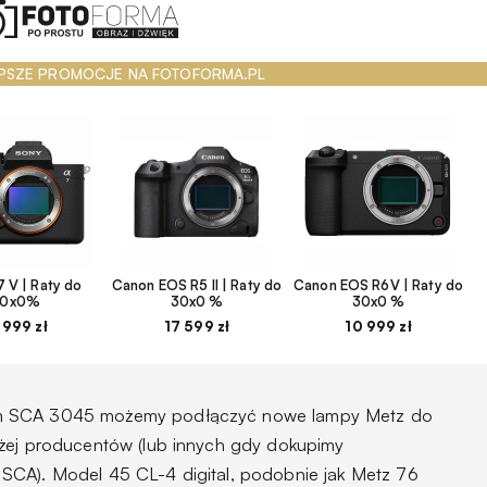
PSZE PROMOCJE NA FOTOFORMA.PL
 V | Raty do
Canon EOS R5 II | Raty do
Canon EOS R6V | Raty do
30x0%
30x0 %
30x0 %
 999 zł
17 599 zł
10 999 zł
em SCA 3045 możemy podłączyć nowe lampy Metz do
yżej producentów (lub innych gdy dokupimy
SCA). Model 45 CL-4 digital, podobnie jak Metz 76