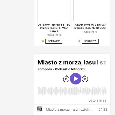
Obiektyw Tamron 35-150
Aparat cyfrowy Sony A7
mm f/2-2.8 DI III VXD
IV body (ILCE7M4B.CEC)
Sony E
8499 PLN
7099 PLN
SPRAWDŹ
SPRAWDŹ