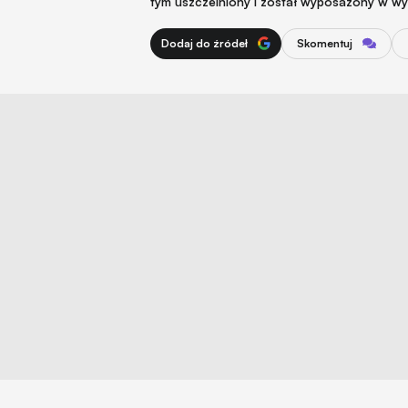
tym uszczelniony i został wyposażony w wydaj
Dodaj do źródeł
Skomentuj