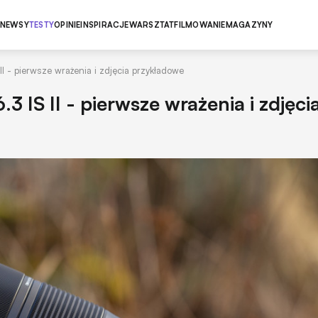
NEWSY
TESTY
OPINIE
INSPIRACJE
WARSZTAT
FILMOWANIE
MAGAZYNY
 - pierwsze wrażenia i zdjęcia przykładowe
IS II - pierwsze wrażenia i zdjęci