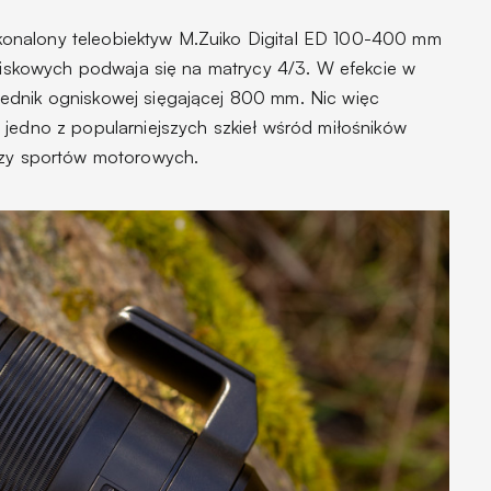
onalony teleobiektyw M.Zuiko Digital ED 100-400 mm
gniskowych podwaja się na matrycy 4/3. W efekcie w
ednik ogniskowej sięgającej 800 mm. Nic więc
 jedno z popularniejszych szkieł wśród miłośników
 czy sportów motorowych.