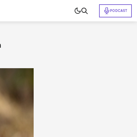
PODCAST
a