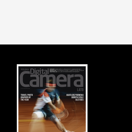
NEWSY
WYDARZENIA
"Miasto ambicji" Ferit Kuyasa w Warszawie
26.11.2010