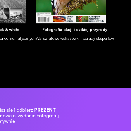
ck & white
Fotografia akcji i dzikiej przyrody
 monochromatycznych
Warsztatowe wskazówki i porady ekspertów
sz się i odbierz
PREZENT
mowe e-wydanie Fotografuj
atywnie