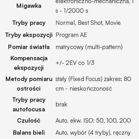
elektroniczno-mechaniczna, 1
Migawka
s - 1/2000 s
Tryby pracy
Normal, Best Shot, Movie
Tryby ekspozycji
Program AE
Pomiar światła
matrycowy (multi-pattern)
Kompensacja
+/- 2EV co 1/3
ekspozycji
Metody pomiaru
stały (Fixed Focus) zakres: 80
ostrości
cm - nieskończoność
Tryby pracy
brak
autofocusa
Czułość
Auto, ekw. ISO: 50, 100, 200
Balans bieli
Auto, wybór (4 tryby), ręczny