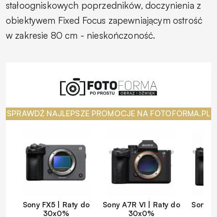
stałoogniskowych poprzedników, doczynienia z
obiektywem
Fixed Focus
zapewniającym ostrość
w zakresie 80 cm - nieskończoność.
SPRAWDŹ NAJLEPSZE PROMOCJE NA FOTOFORMA.PL
Sony FX5 | Raty do
Sony A7R VI | Raty do
Sony A
30x0%
30x0%