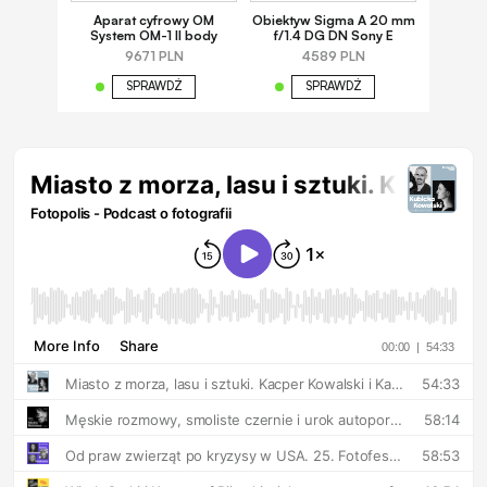
Aparat cyfrowy OM
Obiektyw Sigma A 20 mm
System OM-1 II body
f/1.4 DG DN Sony E
9671 PLN
4589 PLN
SPRAWDŹ
SPRAWDŹ