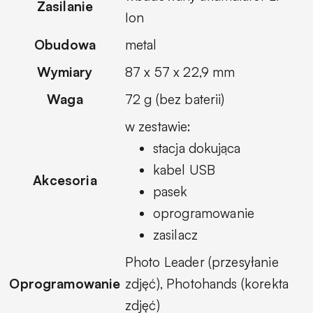
Zasilanie
Ion
Obudowa
metal
Wymiary
87 x 57 x 22,9 mm
Waga
72 g (bez baterii)
w zestawie:
stacja dokująca
kabel USB
Akcesoria
pasek
oprogramowanie
zasilacz
Photo Leader (przesyłanie
Oprogramowanie
zdjęć), Photohands (korekta
zdjęć)