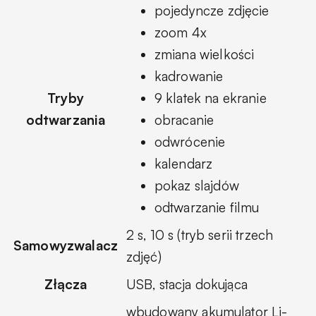
pojedyncze zdjęcie
zoom 4x
zmiana wielkości
kadrowanie
Tryby
9 klatek na ekranie
odtwarzania
obracanie
odwrócenie
kalendarz
pokaz slajdów
odtwarzanie filmu
2 s, 10 s (tryb serii trzech
Samowyzwalacz
zdjęć)
Złącza
USB, stacja dokująca
wbudowany akumulator Li-