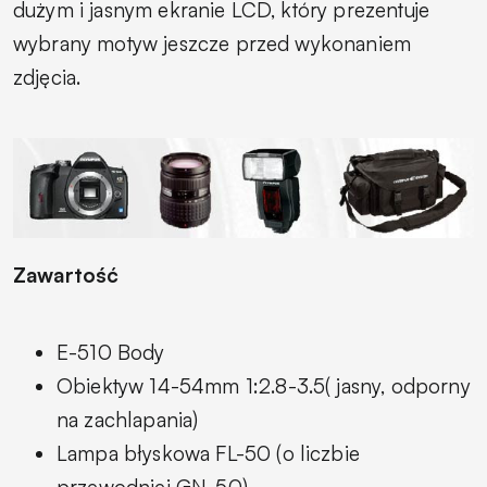
dużym i jasnym ekranie LCD, który prezentuje
wybrany motyw jeszcze przed wykonaniem
zdjęcia.
Zawartość
E-510 Body
Obiektyw 14-54mm 1:2.8-3.5( jasny, odporny
na zachlapania)
Lampa błyskowa FL-50 (o liczbie
przewodniej GN-50)