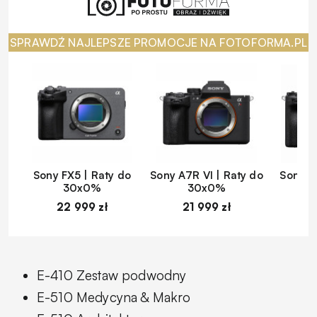
SPRAWDŹ NAJLEPSZE PROMOCJE NA FOTOFORMA.PL
Sony FX5 | Raty do
Sony A7R VI | Raty do
Sony A
30x0%
30x0%
22 999 zł
21 999 zł
1
E-410 Zestaw podwodny
E-510 Medycyna & Makro