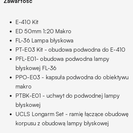
Zawartość
E-410 Kit
ED 50mm 1:20 Makro
FL-36 Lampa błyskowa
PT-E03 Kit - obudowa podwodna do E-410
PFL-E01- obudowa podwodna lampy
błyskowej FL-36
PPO-E03 - kapsuła podwodna do obiektywu
makro
PTBK-E01 - uchwyt do podwodnej lampy
błyskowej
UCLS Longarm Set - ramię łączące obudowę
korpusu z obudową lampy błyskowej