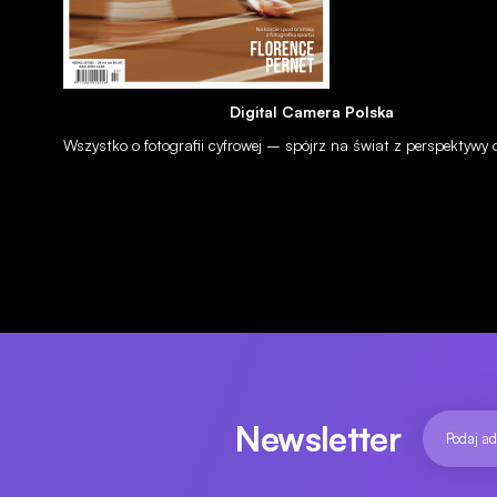
Digital Camera Polska
Wszystko o fotografii cyfrowej – spójrz na świat z perspektywy
NEWSY
WYDARZENIA
Vladimir Birgus, Jindřich Štreit - "Fotografie"
02.09.2011
Newsletter