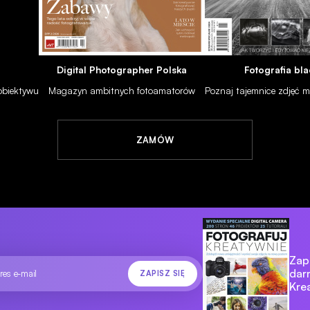
Digital Photographer Polska
Fotografia bla
 obiektywu
Magazyn ambitnych fotoamatorów
Poznaj tajemnice zdjęć
WARSZTAT
PORADNIKI
Spotkanie z Vladimirem Birgusem w Starej Galerii ZPAF
ZAMÓW
07.03.2008
Zapi
dar
Kre