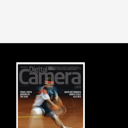
NEWSY
WYDARZENIA
Fotografie Vladimira Birgusa w Łodzi
07.05.2012