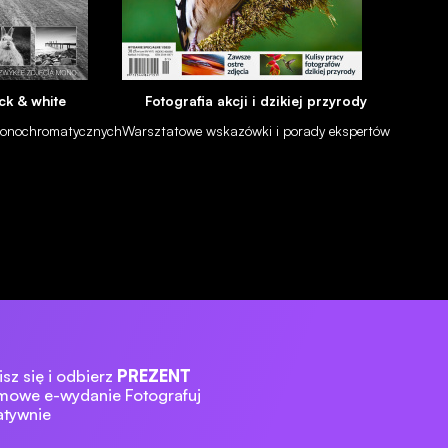
ck & white
Fotografia akcji i dzikiej przyrody
 monochromatycznych
Warsztatowe wskazówki i porady ekspertów
sz się i odbierz
PREZENT
mowe e-wydanie Fotografuj
atywnie