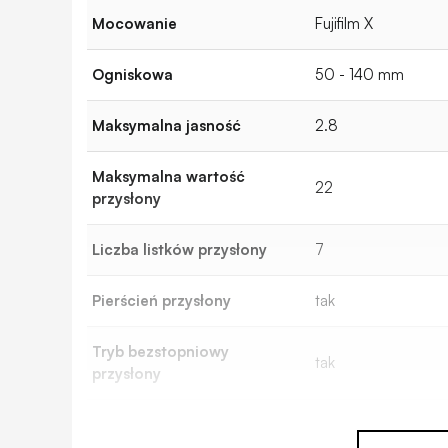
Mocowanie
Fujifilm X
Ogniskowa
50 - 140 mm
Maksymalna jasność
2.8
Maksymalna wartość
22
przysłony
Liczba listków przysłony
7
Pierścień przysłony
tak
Tryb bezstopniowy
tak
przysłony
Układ optyczny
23 elementów / 16 