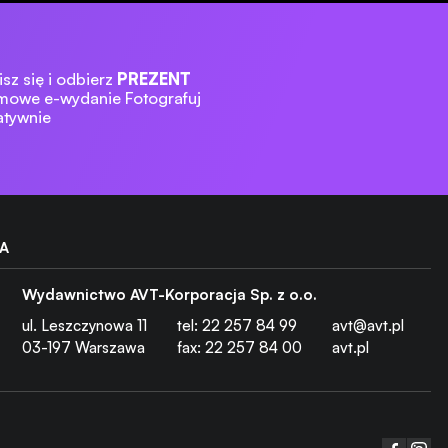
sz się i odbierz
PREZENT
mowe e-wydanie Fotografuj
atywnie
A
Wydawnictwo AVT-Korporacja Sp. z o.o.
ul. Leszczynowa 11
tel: 22 257 84 99
avt@avt.pl
03-197 Warszawa
fax: 22 257 84 00
avt.pl