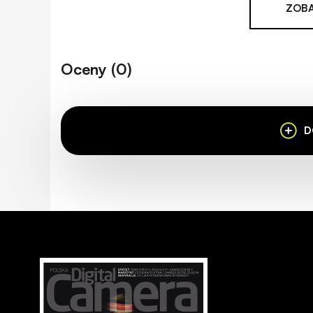
ZOBA
Pole widzenia
31.7 - 11.6°
Maksymalne powiększenie
0.12x
Oceny (0)
Minimalna odległość
100 cm
ogniskowania
D
Tryb makro
nie
Średnica filtra
72 mm
Autofokus
tak
Mechanizm autofokusa
potrójny silnik liniow
Stabilizacja
tak