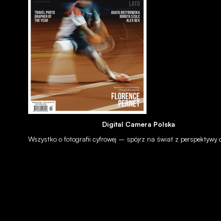
Obudowa
metal
Skala odległości
nie
Przycisk funkcyjny
nie
Uszczelnienia
tak
Mocowanie statywowe
tak
Digital Camera Polska
Wymiary
82.9 x 175.9 mm
Wszystko o fotografii cyfrowej – spójrz na świat z perspektywy
Waga
995 g
dwa dekielki
Akcesoria
pokrowiec ochronny
osłona przeciwsłon