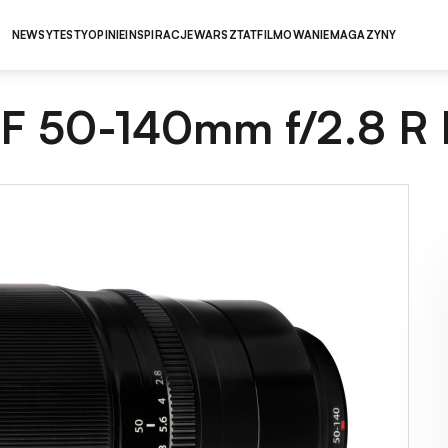
NEWSY
TESTY
OPINIE
INSPIRACJE
WARSZTAT
FILMOWANIE
MAGAZYNY
n XF 50-140mm f/2.8 